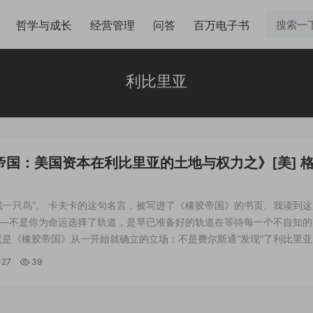
哲学与成长
经营管理
问答
百万电子书
利比里亚
帝国：美国资本在利比里亚的土地与权力之》[美] 
 / 田泽浩 / 广东人民出版社 / 2025-7
找一只鸟”。 卡夫卡的这句名言，被写进了《橡胶帝国》的书页。我读到
—不是你为命运选择了轨道，是早已准备好的轨道在等待每一个不自知的
就是《橡胶帝国》从一开始就确立的立场：不是费尔斯通“发现”了利比里
橡胶的美国，在全世界寻找一片能够生长的土地。利比里亚只是恰好——
-27
39
——走进了那个“笼子”。 一...