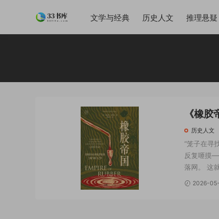
文学与经典
历史人文
推理悬疑
《橡胶
格·米特曼
历史人文
“笼子在寻
反复咂摸—
落网。 这
是一个需要
2026-05
说，命中注定