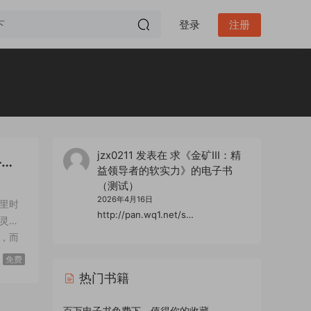
登录
注册
jzx0211
发表在
求《金矿Ⅲ：精
格雷
益领导者的软实力》的电子书
（测试）
2026年4月16日
这里时
http://pan.wq1.net/s…
灵魂
亚，而
或者
免费
热门书籍
百万电子书免费下，值得你的收藏