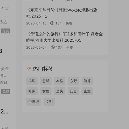
日本古
《东京平常日3》[日]松本大洋,海豚出版
版，译
社,2025-12
系古
2026-04-18
134
免费
月城
免费
《母语之外的旅行》[日]多和田叶子,译者金
晓宇,河南大学出版社,2025-05
2026-05-04
107
免费
3
热门标签
系黄金
东冬精
推理
悬疑
本格
东野
短篇
首译
“全员
暗黑
女性
全员
历史
密室
免费
中世纪
文明
23-
日本推