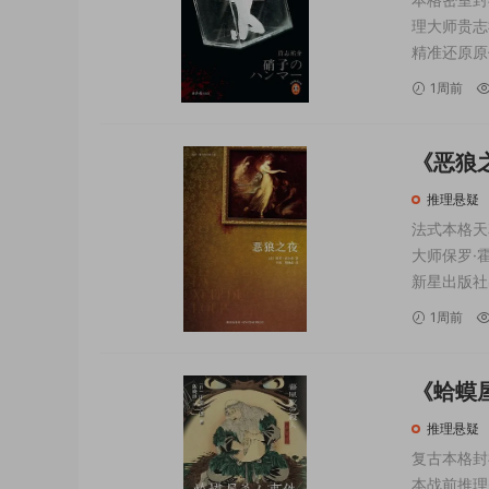
理大师贵志
精准还原原
密室推理榜
1周前
行反转，主
《恶狼之
2010-2
推理悬疑
法式本格天
大师保罗·
新星出版社
然谜面+硬
1周前
罗·霍尔特
《蛤蟆
品》[日]
推理悬疑
复古本格封
本战前推理