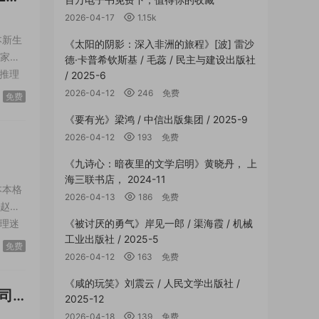
2026-04-17
1.15k
本新生
《太阳的阴影：深入非洲的旅程》[波] 雷沙
李家齐
德·卡普希钦斯基 / 毛蕊 / 民主与建设出版社
推理
/ 2025-6
推理
2026-04-12
246
免费
免费
《要有光》梁鸿 / 中信出版集团 / 2025-9
2026-04-12
193
免费
《九诗心：暗夜里的文学启明》黄晓丹， 上
海三联书店， 2024-11
本本格
2026-04-13
186
免费
者赵滢
理迷
《被讨厌的勇气》岸见一郎 / 渠海霞 / 机械
工业出版社 / 2025-5
辑推
免费
2026-04-12
163
免费
《咸的玩笑》刘震云 / 人民文学出版社 /
 /
2025-12
2026-04-18
139
免费