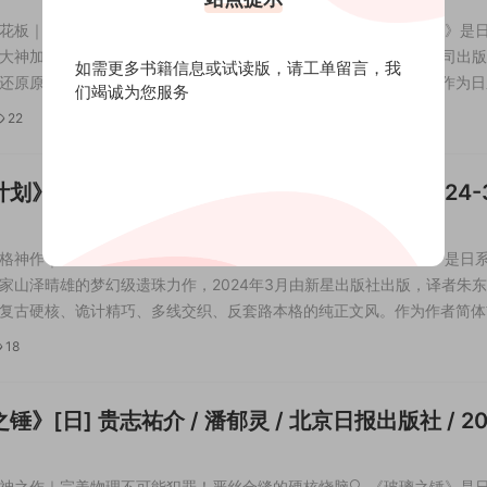
花板｜古堡终极密室！炸裂百年传说的连环惨剧🌙 《双月城的惨剧》是
大神加贺美雅之的封神级传世佳作，2023年9月由中国友谊出版公司出
如需更多书籍信息或试读版，请
工单留言
，我
还原原作哥特暗黑、恢弘精密、硬核纯粹、致敬卡尔的顶级文风。作为日
们竭诚为您服务
的巅峰之作，本书完美复刻黄金时代本格魅力，以德国莱茵河畔的神秘双
22
合百年都市传说、欧式哥特氛围与多...
划》[日] 山泽晴雄 / 朱东冬 / 新星出版社 / 2024-
格神作｜颠覆推理准则！自我泄底的替身诡计封神🔍 《替身计划》是日
家山泽晴雄的梦幻级遗珠力作，2024年3月由新星出版社出版，译者朱
复古硬核、诡计精巧、多线交织、反套路本格的纯正文风。作为作者简体
作，本书被誉为替身诡计的终极教科书，大胆挑战经典推理二十准则，以
18
布局”的高能设定，打破替身诡计...
锤》[日] 贵志祐介 / 潘郁灵 / 北京日报出版社 / 20
神之作｜完美物理不可能犯罪！严丝合缝的硬核烧脑🔍 《玻璃之锤》是