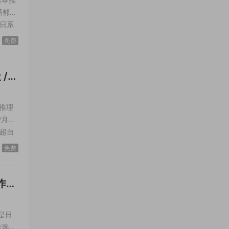
潘郁灵
日系
与强
免费
 /
推理
2月由
超自
家，保
免费
作
是日
作选系