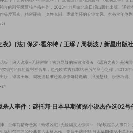
祐介的殿堂级硬核本格神作，2023年11月由北京日报出版社出版，译者
作极度写实、精密硬核、冷静克制、逻辑闭环的专业文风。本书常年位列
单前列，彻底打破“密室诡计已被写尽”的僵局，摒弃玄学叙诡、巧合套路
21
打百分百物理写实密室，依托真...
夜》[法] 保罗·霍尔特 / 王琢 / 周杨波 / 新星出版社
花板｜狼人诡案+无解密室！古典悬疑的极致浪漫🔥 《恶狼之夜》是法国
霍尔特的经典短篇封神合集，也是欧式古典本格最后的良心之作，2010年
出版，译者王琢、周杨波精准还原原作哥特诡谲、浪漫悬疑、极致巧诡、
核解答的独特文风。作为当代罕见的坚守古典本格、不可能犯罪的推理作
24
完美承袭黄金时代推理精髓，彻...
屋杀人事件：谜托邦·日本早期侦探小说杰作选02号
 甲贺三郎 / 陈晓淇 / 北京联合出版公司 / 2023-11
神｜百年前猎奇悬案！蛤蟆凶宅+无脸幽灵太惊悚✨ 《蛤蟆屋杀人事件》
先驱甲贺三郎的经典复古本格杰作，隶属于谜托邦·日本早期侦探小说杰