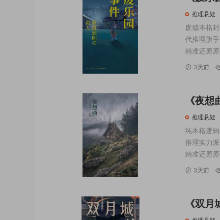
8
推理悬疑
废墟本格封
代推理旗手
精准还原原
场景桎梏，
3天前
完美融合。
《夜想曲》
推理悬疑
纯本格逻辑
推理实力派
精准还原原
低估的宝藏
3天前
演+长线埋
《双月城
2023-