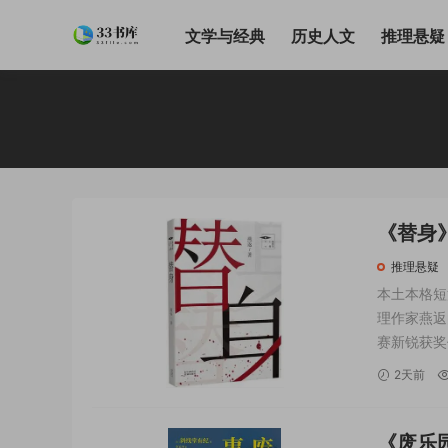
文学与经典
历史人文
推理悬疑
《替身》燕
推理悬疑
本土本格短
理作家燕返
赛新锐获奖
摒弃冗余铺
2天前
罪、校园谜
《废乐园