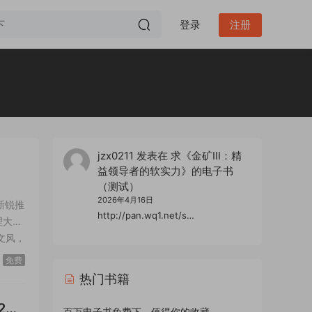
登录
注册
jzx0211
发表在
求《金矿Ⅲ：精
益领导者的软实力》的电子书
（测试）
2026年4月16日
新锐推
http://pan.wq1.net/s…
理大奖
文风，
能犯
免费
热门书籍
23-
百万电子书免费下，值得你的收藏