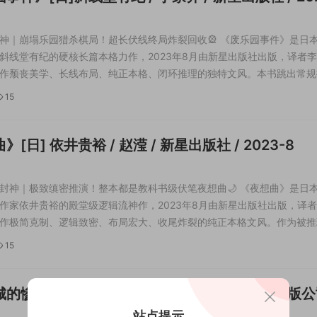
神｜崩塌乐园猎杀棋局！超长伏线终局炸裂回收🎡 《废乐园事件》是日
斜线堂有纪的硬核长篇本格力作，2023年8月由新星出版社出版，译者
作颓丧美学、长线布局、纯正本格、闭环推理的独特文风。本书跳出常规
独创废墟游乐园暴风雪山庄模式，将破败乐园的荒芜氛围感与高密度本格
15
摒弃花哨叙诡与投机诡计，主打超长...
[日] 依井贵裕 / 赵滢 / 新星出版社 / 2023-8
封神｜极致缜密推演！整本都是教科书级伏笔夜想曲🌙 《夜想曲》是日
作家依井贵裕的殿堂级逻辑流神作，2023年8月由新星出版社出版，译
作极简克制、逻辑致密、布局宏大、收尾炸裂的纯正本格文风。作为被推
佳作，本书彻底摒弃花哨叙诡、猎奇密室与狗血反转，主打极致纯粹的逻
15
线回收，用扎实到可怕的细节布局，...
的惨剧》[日] 加贺美雅之 / 白夜 / 中国友谊出版公司
9
站点提示