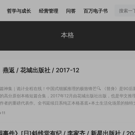
哲学与成长
经营管理
问答
百万电子书
本格
返 / 花城出版社 / 2017-12
篇神集｜诡计全程在线！中国式细腻推理的极致锋芒🔍 《替身》是90后
的高分原创本格短篇合集，2017年12月由花城出版社出版，也是华文推
作者的重磅代表作。全书延续日系纯正本格基底+本土生活化场景的独特
垫与空洞说教，集结七则精心打磨的高能推理短篇，涵盖密室凶案、不可
11
案、书信诡计、叙事圈套等多...
事件》[日]斜线堂有纪 / 李家齐 / 新星出版社 / 20