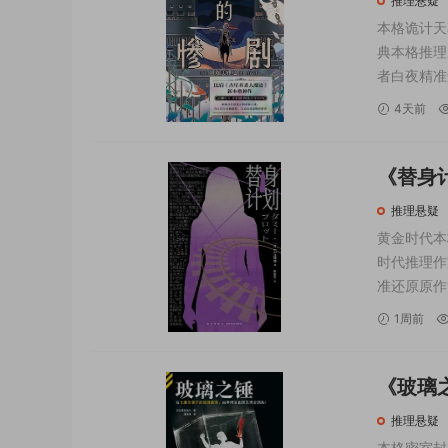
推理悬疑
本格诡计天
典本格推理
者白夜精准
堡密室推理
4天前
为舞台，融
《替身计
推理悬疑
黄金时代本
时代推理作
准还原原作
的长篇代表
1周前
造伪、全员
《玻璃之
11
推理悬疑
本格密室封