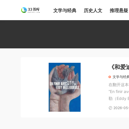
文学与经典
历史人文
推理悬疑
《和爱迪
社 / 20
文学与经
在翻开这本
“En fin
勒（Eddy
出生名。 
2026-05