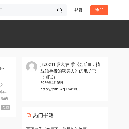
登录
注册
jzx0211
发表在
求《金矿Ⅲ：精
出版
益领导者的软实力》的电子书
（测试）
2026年4月16日
文
http://pan.wq1.net/s…
·贝勒盖
路易的
免费
热门书籍
百万电子书免费下，值得你的收藏