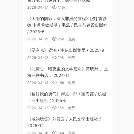
2026-04-17
1.16k
《太阳的阴影：深入非洲的旅程》[波] 雷沙
德·卡普希钦斯基 / 毛蕊 / 民主与建设出版社
/ 2025-6
2026-04-12
250
免费
《要有光》梁鸿 / 中信出版集团 / 2025-9
2026-04-12
198
免费
《九诗心：暗夜里的文学启明》黄晓丹， 上
海三联书店， 2024-11
2026-04-13
188
免费
《被讨厌的勇气》岸见一郎 / 渠海霞 / 机械
工业出版社 / 2025-5
2026-04-12
165
免费
《咸的玩笑》刘震云 / 人民文学出版社 /
2025-12
2026-04-18
144
免费