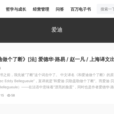
哲学与成长
经营管理
问答
百万电子书
爱迪
做个了断》[法] 爱德华·路易 / 赵一凡 / 上海译文
25-9
典
书之前，我先被“了断”这个词击中了。 中文译名《和爱迪做个了断》的原
ir avec Eddy Bellegueule”，直译就是“和爱迪·贝勒盖勒做个了断”。而爱迪
 Bellegueule）——在法语中意味着“漂亮的脸蛋”，同时也是作者爱德华·
一个与硬汉父亲期望背道而驰，充满了阴柔、嘲讽与不堪的...
-15
58