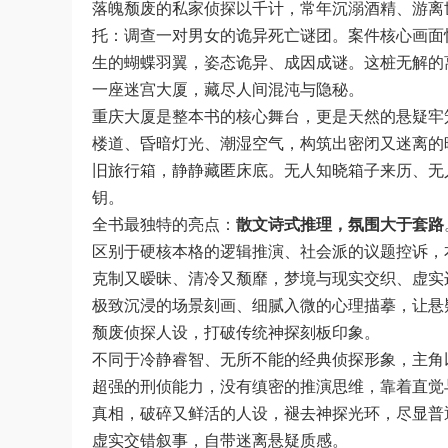
落魄颓废的私家侦探以千计，常年沉溺酒精、游离
托：调查一对男女的诡异死亡谜团。案件核心画面
生的蝴蝶羽翼，姿态诡异、成因成谜。这桩无解的
一座迷宫大厦，藏尽人间混沌与隐秘。
重庆大厦是整本书的核心舞台，更是天然的悬疑牢
楼道、昏暗灯光、潮湿空气，构筑出密闭又迷离的
旧旅行箱，静静藏匿床底。无人知晓箱子来历、无
钥。
全书最独特的亮点：
散文诗式推理，氛围大于套路
区别于硬核本格的逻辑推演、社会派的议题控诉，
克制又暧昧、清冷又颓靡，梦境与现实交织、虚实
极致沉浸的场景刻画、细腻入微的心理描摹，让悬
颓废侦探人设，打破传统神探刻板印象。
不同于冷静睿智、无所不能的经典侦探形象，主角
超强的刑侦能力，没有缜密的推演思维，靠着直觉
真相，破碎又鲜活的人设，褪去神探光环，尽显普
虚实交错叙事，自带迷离悬疑质感。