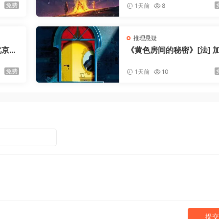
免费
1天前
8
推理悬疑
北京联
《黄色房间的秘密》[法] 
通·勒鲁 / 杜娟 / 郭超 / 重
版社 / 2023-4
免费
1天前
10
提交