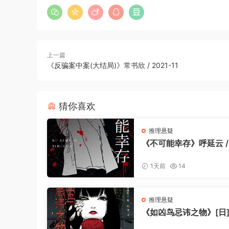
上一篇
《反骗案中案(大结局)》常书欣 / 2021-11
猜你喜欢
推理悬疑
《不可能幸存》呼延云 /
出版社 / 2023-4
1天前
14
推理悬疑
《如凶鸟忌讳之物》[日]
田信三 / 张舟 / 花城出版