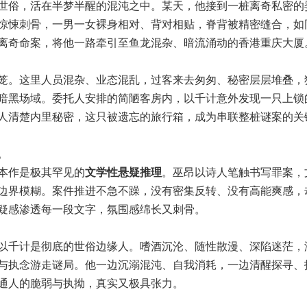
世俗，活在半梦半醒的混沌之中。某天，他接到一桩离奇私密的
惊悚刺骨，一男一女裸身相对、背对相贴，脊背被精密缝合，如
离奇命案，将他一路牵引至鱼龙混杂、暗流涌动的香港重庆大厦
笼。这里人员混杂、业态混乱，过客来去匆匆、秘密层层堆叠，
暗黑场域。委托人安排的简陋客房内，以千计意外发现一只上锁
人清楚内里秘密，这只被遗忘的旅行箱，成为串联整桩谜案的关
。
本作是极其罕见的
文学性悬疑推理
。巫昂以诗人笔触书写罪案，
边界模糊。案件推进不急不躁，没有密集反转、没有高能爽感，
疑感渗透每一段文字，氛围感绵长又刺骨。
以千计是彻底的世俗边缘人。嗜酒沉沦、随性散漫、深陷迷茫，
与执念游走谜局。他一边沉溺混沌、自我消耗，一边清醒探寻、
通人的脆弱与执拗，真实又极具张力。