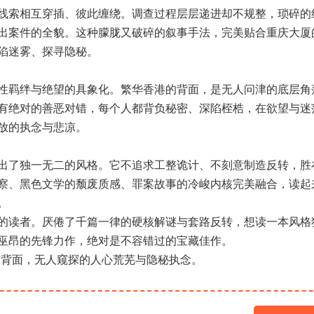
线索相互穿插、彼此缠绕。调查过程层层递进却不规整，琐碎的
出案件的全貌。这种朦胧又破碎的叙事手法，完美贴合重庆大厦
陷迷雾、探寻隐秘。
性羁绊与绝望的具象化。繁华香港的背面，是无人问津的底层角
有绝对的善恶对错，每个人都背负秘密、深陷桎梏，在欲望与迷
放的执念与悲凉。
出了独一无二的风格。它不追求工整诡计、不刻意制造反转，胜
察、黑色文学的颓废质感、罪案故事的冷峻内核完美融合，读起
。
的读者。厌倦了千篇一律的硬核解谜与套路反转，想读一本风格
巫昂的先锋力作，绝对是不容错过的宝藏佳作。
市背面，无人窥探的人心荒芜与隐秘执念。