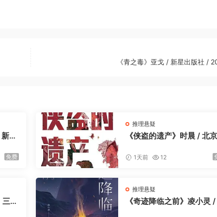
《青之毒》亚戈 / 新星出版社 / 20
推理悬疑
 新星
《侠盗的遗产》时晨 / 北
合出版公司 / 2023-4
免费
1天前
12
推理悬疑
 三津
《奇迹降临之前》凌小灵 /
社 /
星出版社 / 2023-4