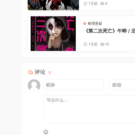
2023-4
1天前
9
推理悬疑
《第二次死亡》午晔 / 
合出版公司 / 2023-4
1天前
10
评论
0