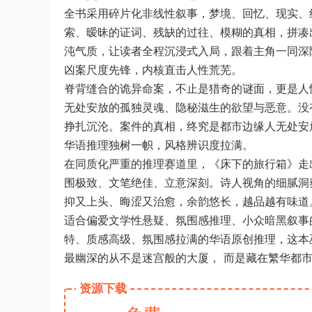
全书采用碎片化非线性叙事，梦境、回忆、现实、
索、暧昧的证词、残缺的过往、模糊的真相，拼凑
沌气质，让读者全程沉浸式入局，跟着主角一同深
凶案尺度先锋，内核直击人性荒芜。
脊背缝合的诡异命案，不止是猎奇的谜面，更是人
无处安放的孤独灵魂、隐秘滋生的欲望与恶意。没
挣扎沉沦。案件的真相，终究是都市边缘人无处安
华语推理独树一帜，风格辨识度拉满。
在同质化严重的推理赛道里，《床下的旅行箱》走
围极致、文笔绝佳、立意深刻。诗人视角的细腻洞
抑又上头、晦涩又治愈，余韵悠长，越品越有味道
适合偏爱文学性悬疑、氛围感推理、小众暗黑叙事
特、质感高级、氛围感拉满的华语原创推理，这本
最幽深的从不是迷宫般的大厦， 而是藏在繁华都
资源下载