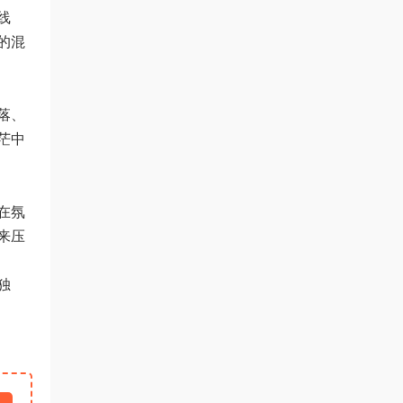
线
的混
落、
茫中
在氛
来压
独