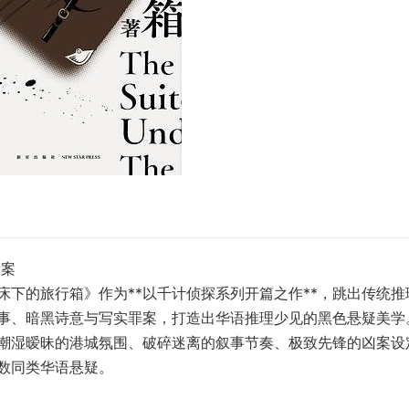
谜案
下的旅行箱》作为**以千计侦探系列开篇之作**，跳出传统推
事、暗黑诗意与写实罪案，打造出华语推理少见的黑色悬疑美学
潮湿暧昧的港城氛围、破碎迷离的叙事节奏、极致先锋的凶案设
数同类华语悬疑。