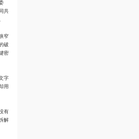
委
同共
。
狭窄
的破
键密
文字
却用
没有
拆解