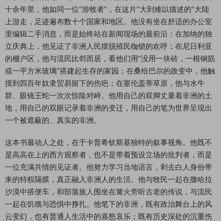
十余年里，他如同一位“游牧者”，在这片“大到难以描述的”大陆
上游走，足迹遍布数十个国家和地区。他没有坐在舒适的办公室
里编辑二手消息，而是始终站在新闻现场的最前沿：在加纳的独
立庆典上，他见证了非洲人民摆脱殖民枷锁的欢呼；在尼日利亚
的棚户区，他与流民比邻而居，看他们用“没用一块砖，一根钢筋
或一平方米玻璃”搭建起生存的家园；在桑给巴尔的政变中，他触
摸到四百年奴隶贸易留下的伤疤；在塞伦盖蒂草原，他与水牛
群、眼镜王蛇一次次惊险对峙。他用自己的双脚丈量着非洲的土
地，用自己的双眼记录着非洲的变迁，用自己的笔为世界呈现出
一个被遮蔽的、真实的非洲。
这本书最动人之处，在于卡普希钦斯基独特的叙事视角。他既不
是高高在上的西方观察者，也不是带着预设立场的批判者，而是
一位充满共情的见证者。他努力学习当地语言，剥去白人身份带
来的特权隔膜，真正融入非洲人的生活。他与牧民一起在撒哈拉
沙漠中搭便车，和部落族人围坐在篝火旁听古老的传说，与流民
一起在饥饿与恐惧中挣扎。他笔下的非洲，既有政治舞台上的风
云变幻，也有普通人生活中的喜怒哀乐；既有历史深处的沉重伤