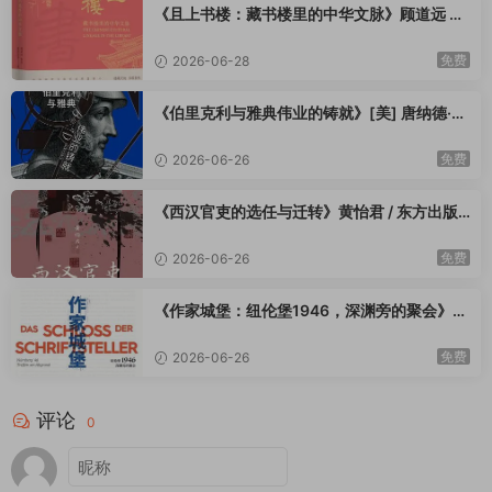
《且上书楼：藏书楼里的中华文脉》顾道远 鲁
青编 / 童德田等 著 / 鲁青 / 童德田 / 顾道远 / 江
苏凤凰美术出版社 / 2025-9
免费
2026-06-28
《伯里克利与雅典伟业的铸就》[美] 唐纳德·卡
根 / 王可雅 / 九州出版社 / 2025-9
免费
2026-06-26
《西汉官吏的选任与迁转》黄怡君 / 东方出版
中心 / 2025-9
免费
2026-06-26
《作家城堡：纽伦堡1946，深渊旁的聚会》
[德] 乌韦·诺伊玛尔 / 柳雨薇 / 新星出版社 / 20
25-9
免费
2026-06-26
评论
0