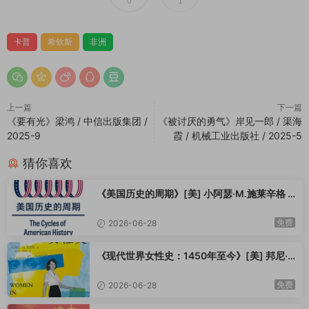
0
1
卡普
希钦斯
非洲
上一篇
下一篇
《要有光》梁鸿 / 中信出版集团 /
《被讨厌的勇气》岸见一郎 / 渠海
2025-9
霞 / 机械工业出版社 / 2025-5
猜你喜欢
《美国历史的周期》[美] 小阿瑟·M.施莱辛格 /
郭拥军 / 方旭飞 / 上海译文出版社 / 2025-10
免费
2026-06-28
《现代世界女性史：1450年至今》[美] 邦尼·
G. 史密斯 / 杨世祥 / 陈超美 / 上海教育出版社 /
2025-10
免费
2026-06-28