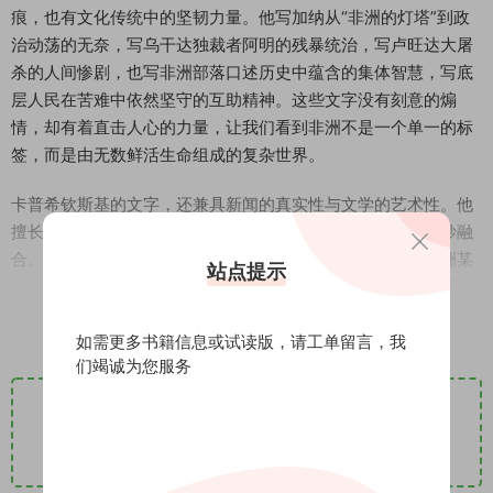
痕，也有文化传统中的坚韧力量。他写加纳从“非洲的灯塔”到政
治动荡的无奈，写乌干达独裁者阿明的残暴统治，写卢旺达大屠
杀的人间惨剧，也写非洲部落口述历史中蕴含的集体智慧，写底
层人民在苦难中依然坚守的互助精神。这些文字没有刻意的煽
情，却有着直击人心的力量，让我们看到非洲不是一个单一的标
签，而是由无数鲜活生命组成的复杂世界。
卡普希钦斯基的文字，还兼具新闻的真实性与文学的艺术性。他
擅长用碎片化的叙事方式，将自己的即时体验与历史反思巧妙融
合。书中的每一个短篇，都像是一块独立的棱镜，折射出非洲某
站点提示
一个瞬间的光影。这些光影交织在一起，便构成了一幅立体而生
阅读全文
动的非洲画卷。他的描写细腻而精准，“傍晚时分，我们一同坐在
大树下，我听着这些人的讲述，他们坚毅的面庞闪着光芒，如同
如需更多书籍信息或试读版，请
工单留言
，我
们竭诚为您服务
乌木雕刻而成，融入了静止的黑暗之中”，寥寥数语，便将非洲族
人的形象与精神刻画得淋漓尽致。他的思考深刻而敏锐，“在非
京东购买
立即购买
洲，人是历史的载体，是时间的度量”，这句话如同一把钥匙，为
我们打开了理解非洲的新视角。
淘宝购买
立即购买