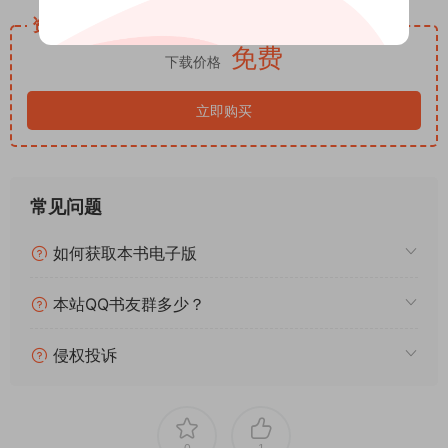
在全球化的今天，我们看似与世界的联系越来越紧密，但对非洲
资源下载
的了解却依然停留在表面。新闻里的非洲，总是被简化为“贫困”
免费
“战乱”“疾病”的代名词，而那些真正构成非洲灵魂的东西，却被
下载价格
我们忽略了。《太阳的阴影：深入非洲的旅程》就像是一面镜
子，让我们看到了非洲的复杂与多元，也让我们反思自己对世界
立即购买
的认知。它提醒我们，每一个地方、每一个民族，都有自己独特
的历史、文化与尊严，都值得我们去尊重、去理解、去共情。
当合上书页，卡普希钦斯基笔下的非洲依然在我们的脑海中鲜活
常见问题
地存在着。那些在苦难中坚守的人们，那些在黑暗中闪烁的希
望，都让我们对这片土地充满了敬畏。正如书中所说：“此时仍是
如何获取本书电子版
黑夜，但非洲最闪耀的一刻即将来临：黎明将至。”而卡普希钦斯
基的文字，就是那照亮黎明的一束光，让我们在阴影中，看见了
本站QQ书友群多少？
非洲最真实的模样
侵权投诉