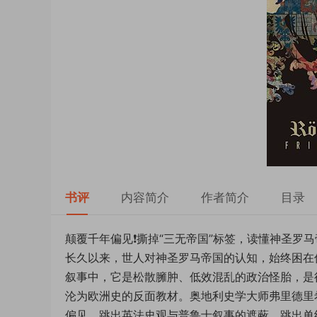
书评
内容简介
作者简介
目录
颠覆千年偏见❗️撕掉“三无帝国”标签，读懂神圣罗
长久以来，世人对神圣罗马帝国的认知，始终困在
叙事中，它是松散臃肿、低效混乱的政治怪胎，是
沦为欧洲史的反面教材。奥地利史学大师弗里德里
偏见，跳出英法史观与普鲁士叙事的遮蔽，跳出单