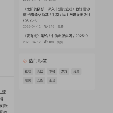
《太阳的阴影：深入非洲的旅程》[波] 雷沙
德·卡普希钦斯基 / 毛蕊 / 民主与建设出版社
/ 2025-6
2026-04-12
246
免费
《要有光》梁鸿 / 中信出版集团 / 2025-9
2026-04-12
188
免费
热门标签
推理
悬疑
本格
东野
短篇
暗黑
女性
全员
主流
塌，
年刻板
看似