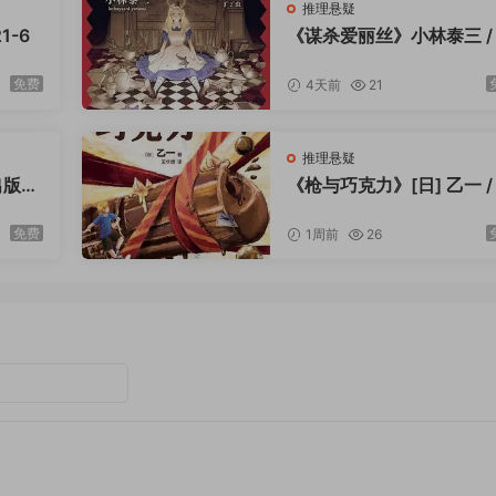
推理悬疑
1-6
《谋杀爱丽丝》小林泰三 /
丁虫 / 北京联合出版公司 / 
23-9
免费
4天前
21
推理悬疑
出版社
《枪与巧克力》[日] 乙一 /
华懋 / 中国友谊出版公司 / 
23-12
免费
1周前
26