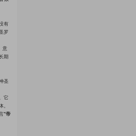
没有
圣罗
、意
长期
神圣
。它
体。
言
“帝