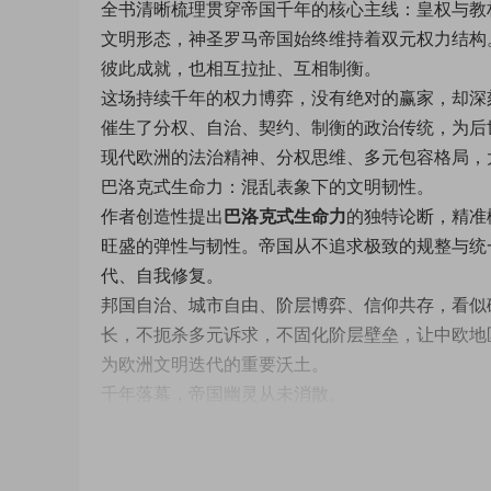
全书清晰梳理贯穿帝国千年的核心主线：皇权与教
文明形态，神圣罗马帝国始终维持着双元权力结构
彼此成就，也相互拉扯、互相制衡。
这场持续千年的权力博弈，没有绝对的赢家，却深
催生了分权、自治、契约、制衡的政治传统，为后
现代欧洲的法治精神、分权思维、多元包容格局，
巴洛克式生命力：混乱表象下的文明韧性。
作者创造性提出
巴洛克式生命力
的独特论断，精准
旺盛的弹性与韧性。帝国从不追求极致的规整与统
代、自我修复。
邦国自治、城市自由、阶层博弈、信仰共存，看似
长，不扼杀多元诉求，不固化阶层壁垒，让中欧地
为欧洲文明迭代的重要沃土。
千年落幕，帝国幽灵从未消散。
1806年，神圣罗马帝国正式解体，世俗政权宣
国的落幕不是失败，而是文明形态的迭代延续。它
欧洲文明的血脉，深刻影响了欧洲的国家形态、法