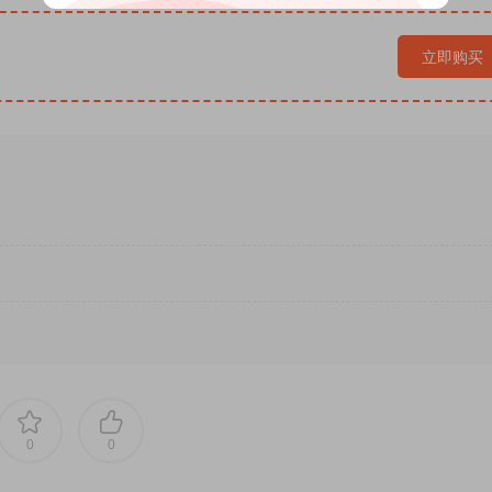
念、法治制衡体系，皆是千年帝国文明基因的延续。读懂神圣罗
洲多元共生格局的由来。
立即购买
观与普鲁士叙事的片面偏见，以奥地利本土视角中立复盘，补齐长
堆砌与晦涩的学术推演，以观念为骨、事件为肉、人心为魂，叙
的底层逻辑，打破大众对欧洲中古史的碎片化、脸谱化认知，让
、立体、厚重、充满生命力的千年文明共同体。
明研究的读者。厌倦刻板的欧洲史定论、单一的集权帝国叙事，
价值
，这本史学经典译本，是刷新欧洲史观的必读佳作。
的文明观念，才是跨越时代、永不消散的永恒秩序。
0
0