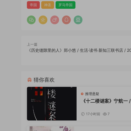
帝国
神圣
罗马帝国
上一篇
《历史缝隙里的人》郑小悠 / 生活·读书·新知三联书店 / 20
猜你喜欢
推理悬疑
《十二楼谜案》宁航一 /
出版社 / 2023-7
17小时前
7