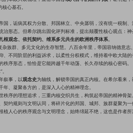
的核心基石。
帝国，诟病其权力分散、邦国林立、中央孱弱，没有统一税制、
统治形态。但希尔跳出固化评判标准，提出颠覆性核心观点：神
扎根观念、依托契约、维系多元共生的欧洲秩序体系
。
欧复杂族群、多元文化的生存智慧。八百余年里，帝国容纳德意志
仰、不同阶层的利益诉求，以柔性分权模式，维持着中欧大陆的
的秩序形态，恰恰是它能跨越千年动荡、长久存续的核心密码。
”。
年叙事，以
观念史
为轴线，解锁帝国的真正内核。在希尔看来，
千年、凝聚各方的，是深入人心的精神理念。
世秩序的理想追求，三重内核交织共生，构筑起帝国的精神骨架
、契约规则与文明认同，将碎片化的邦国、城邦、族群凝聚为一
根植人心的秩序观念与文明理念，始终绵延不绝，这也是作者所