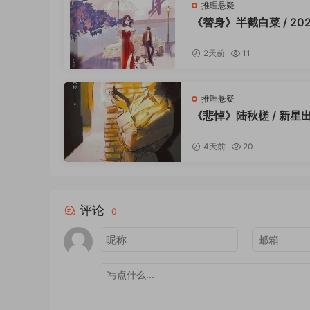
推理悬疑
《替身》半截白菜 / 202
2天前
11
推理悬疑
《悲悼》陆秋槎 / 新星
/ 2023-9
4天前
20
评论
0