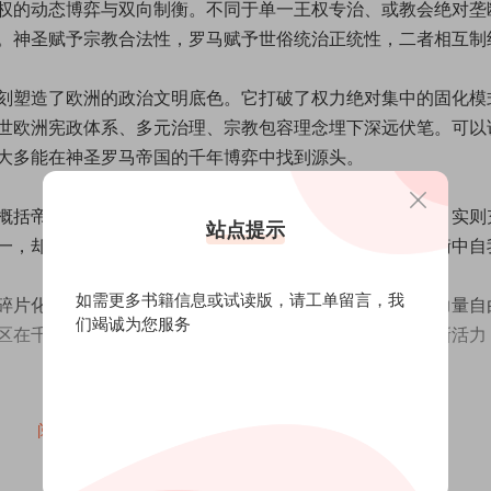
权的动态博弈与双向制衡。不同于单一王权专治、或教会绝对垄
。神圣赋予宗教合法性，罗马赋予世俗统治正统性，二者相互制
刻塑造了欧洲的政治文明底色。它打破了权力绝对集中的固化模
世欧洲宪政体系、多元治理、宗教包容理念埋下深远伏笔。可以
大多能在神圣罗马帝国的千年博弈中找到源头。
概括帝国的文明特质。看似繁杂、松散、无序的政治格局，实则
站点提示
一，却能容纳差异、包容多元，在不断的冲突、磨合、制衡中自
如需更多书籍信息或试读版，请
工单留言
，我
碎片化的结构，构建出极具活力的社会生态。它允许不同力量自
们竭诚为您服务
区在千年时光里，持续孕育思想、艺术、法治与制度的创新活力
告消亡，但它留下的文明遗产从未退场。希尔以长远的历史视野证
阅读全文
所孕育的契约精神、分权制衡、多元共生、普世秩序理念，彻底
治体系、民族格局与外交逻辑。