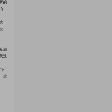
断的
约、
式，
说，
充满
我迭
由生
，成
明，帝
融入