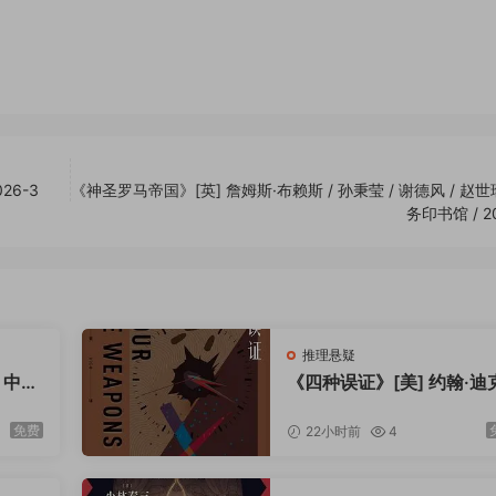
26-3
《神圣罗马帝国》[英] 詹姆斯·布赖斯 / 孙秉莹 / 谢德风 / 赵世瑜
务印书馆 / 20
推理悬疑
 中信
《四种误证》[美] 约翰·迪
森·卡尔 / 王小牛 / 外语教
研究出版社 / 2023-5
免费
22小时前
4