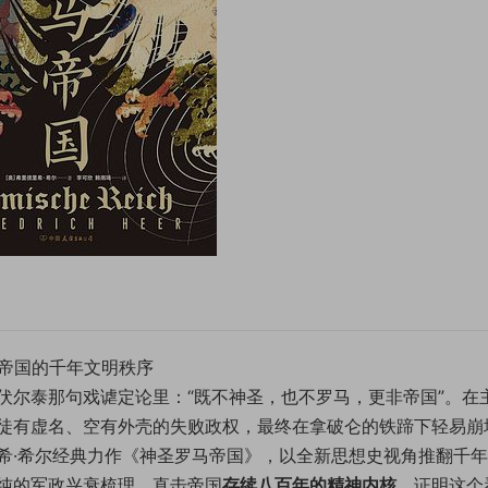
马帝国的千年文明秩序
伏尔泰那句戏谑定论里：“既不神圣，也不罗马，更非帝国”。在
徒有虚名、空有外壳的失败政权，最终在拿破仑的铁蹄下轻易崩
希·希尔经典力作《神圣罗马帝国》，以全新思想史视角推翻千
纯的军政兴衰梳理，直击帝国
存续八百年的精神内核
，证明这个