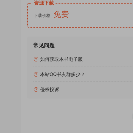
资源下载
如今的欧洲多元格局、区域自治传统、宗教包容理
免费
国，才算读懂
现代欧洲文明的源头与底色
，看懂欧
下载价格
奥地利视角祛魅，还原客观真实的欧洲史。
作为2026年全新精译本，本书跳出英法主流史
流史书遮蔽的中欧历史脉络。全书摒弃枯燥的史料
常见问题
大且细腻，逻辑严谨且通透。
既梳理帝国千年兴衰的完整脉络，也深挖文明迭代
如何获取本书电子版
彻底告别“三无帝国”的浅层偏见，读懂一个真实
适合偏爱欧洲史、中古文明、政治思想史、制度文
本站QQ书友群多少？
出偏见桎梏，读懂神圣罗马帝国的文明韧性与现代
真正伟大的帝国从不止于疆域与强权， 留存千年
侵权投诉