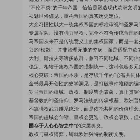
“不伦不类”的千年帝国，恰恰是塑造现代欧洲文明
祛魅世俗偏见，重构帝国的真实历史定位。
大众习惯性以大一统集权帝国的标准审视神圣罗马
专属军队、没有强力皇权，完全不符合传统帝国的
马帝国从来不是传统意义上的集权国家，而是一套
它的“松散”，并非治理无能的弊病，而是适配中
大利、斯拉夫等诸多族群，兼容不同地域、不同信
稳定。相较于集权帝国的强制统一，这种包容多元
核心突破：帝国的本质，是存续千年的“心智共同体
全书最具开创性的史学洞见，是打破事件堆砌的编
罗马帝国的疆域、政权、制度皆为表象，真正贯穿
基督教的神圣信仰、罗马法统的传承根基、欧洲普
不靠强权武力维系统治，而是依托共同的价值理念
帝国的疆域会伸缩、皇权会更迭、政权会衰败，但
国存于人心心智之中”
的深层奥义。
教权与皇权博弈，铸就欧洲独特的制衡文明。