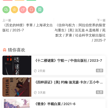
在资本逐利、利益捆绑的庞大体系面前，公共健康永远需要主动
争取，公共秩序永远需要持续守护。
同时这本书也足够辩证客观，没有极端批判资本与政府，而是如
上一篇
下一篇
实呈现历史的复杂灰度：早期烟草确实带动经济复苏、稳定民
《历史的钟摆》李菁 / 上海译文出
《信仰与权力：阿拉伯世界的裂变
生，后期的管控转型也是时代发展的必然取舍。
版社 / 2025-7
与重生》[美] 法瓦兹·A.盖格斯 / 苑
没有非黑即白的评判，只有真实复杂的历史进程。
默文 / 罗康 / 社会科学文献出版社
——————————
/ 2025-7
通俗硬核，小众却极具启发的社科佳作
猜你喜欢
作者莎拉·米洛夫是深耕美国社会史、政治史的新锐学者，全书考
据扎实、史料丰富，涵盖行业档案、社会运动记录、官方政策文
《十二楼谜案》宁航一 / 中信出版社 / 2023-7
件。
难能可贵的是，全书完全跳出晦涩学术腔，叙事流畅、逻辑清
免费
2天前
晰，以故事化的笔触拆解复杂的政治经济博弈，普通读者也能轻
松读懂。
《四种误证》[美] 约翰·迪克森·卡尔 / 王小牛 /
外语教学与研究出版社 / 2023-5
湖南人民出版社新版译本打磨精细，语句通顺流畅，精准还原原
免费
3天前
作的思辨内核与犀利观点。
一叶知兴衰，一烟见时代，读懂烟草的百年博弈，看懂现代社会
《替身》半截白菜 / 2021-6
的治理真相✨