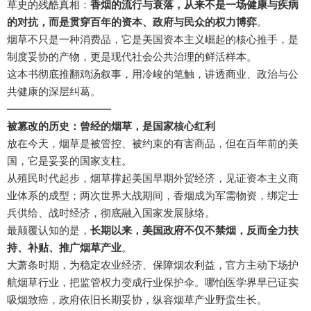
草史的残酷真相：
香烟的流行与衰落，从来不是一场健康与疾病
的对抗，而是贯穿百年的资本、政府与民众的权力博弈
。
烟草不只是一种消费品，它是美国资本主义崛起的核心推手，是
制度妥协的产物，更是现代社会公共治理的鲜活样本。
这本书彻底推翻鸡汤叙事，用冷峻的笔触，讲透商业、政治与公
共健康的深层纠葛。
——————————
被篡改的历史：曾经的烟草，是国家核心红利
放在今天，烟草是被管控、被约束的有害商品，但在百年前的美
国，它是妥妥的国家支柱。
从殖民时代起步，烟草撑起美国早期外贸经济，见证资本主义商
业体系的成型；两次世界大战期间，香烟成为军需物资，绑定士
兵供给、战时经济，彻底融入国家发展脉络。
最颠覆认知的是，
长期以来，美国政府不仅不禁烟，反而全力扶
持、补贴、推广烟草产业
。
大萧条时期，为稳定农业经济、保障烟农利益，官方主动下场护
航烟草行业，把监管权力变成行业保护伞。哪怕医学界早已证实
吸烟致癌，政府依旧长期妥协，纵容烟草产业野蛮生长。