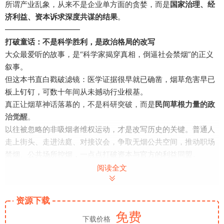
所谓产业乱象，从来不是企业单方面的贪婪，而是
国家治理、经
济利益、资本诉求深度共谋的结果
。
——————————
打破童话：不是科学胜利，是政治格局的改写
大众最爱听的故事，是“科学家揭穿真相，倒逼社会禁烟”的正义
叙事。
但这本书直白戳破滤镜：医学证据很早就已确凿，烟草危害早已
板上钉钉，可数十年间从未撼动行业根基。
真正让烟草神话落幕的，不是科研突破，而是
民间草根力量的政
治觉醒
。
以往被忽略的非吸烟者维权运动，才是改写历史的关键。普通人
走上街头、走进法庭、对接议会，争取无烟公共空间，推动职场
禁烟、公共场所控烟，一点点打破资本与官方的利益同盟。
从个体忍受二手烟伤害，到群体争取公共权益，这场漫长的民间
阅读全文
抗争，彻底重塑了公共健康规则，倒逼政府完成监管转型。
烟草的退场，是平民权利战胜资本特权的终极胜利
。
资源下载
——————————
免费
看懂烟草，就读懂现代资本主义的底层逻辑
下载价格