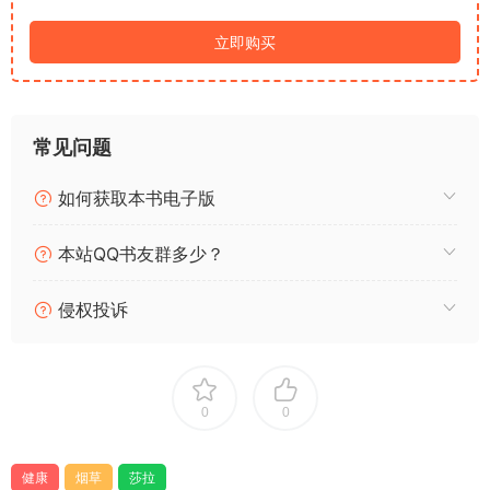
这本书的格局，远远超出单一产业史的范畴。
以烟草为微小切口，串联起美国百年政治变迁、资本迭代与社会
立即购买
治理升级。
它清晰展现了现代资本主义最真实的双面性：经济发展与公共利
益的永恒拉扯、大企业游说对公共政策的裹挟、政府监管在利益
常见问题
与正义间的摇摆失衡。
烟草产业的崛起，依托的是国家扶持与战争红利；长久横行，依
如何获取本书电子版
仗的是资本游说与制度漏洞；最终衰落，源于民间力量对公共秩
序的重构。
本站QQ书友群多少？
一桩消费品的命运起落，完整复刻了现代国家治理的进化之路
。
没有绝对完美的制度，只有不断博弈、不断修正的社会秩序，烟
侵权投诉
草史就是最好的佐证。
——————————
刷新认知：公共健康从来不是天然福利
读完最深刻的感悟：我们如今习以为常的无烟环境、控烟规则、
0
0
公共健康保护，从来不是时代的馈赠。
它不是资本的良心发现，也不是政府的主动让步，而是无数普通
人长期争取、反复博弈换来的权利。
健康
烟草
莎拉