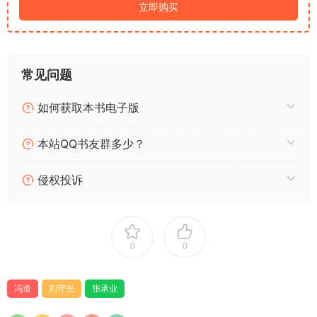
道一生的理想。
立即购买
——————————
深度解读：解密“长乐老”真正含义
千百世人误解最深的，便是冯道自取号「长乐老」。
常见问题
大众误以为他贪图荣华、自得官位、恬不知耻，乱世之中乐享安
稳，毫无家国悲悯。
如何获取本书电子版
砺波护考据正本清源：长乐取自籍贯长乐县，并非自得安乐。晚
年自叙身世，不是炫耀宦途顺遂，而是复盘一生愧疚：身处乱
本站QQ书友群多少？
世，能力有限，只能勉强护佑百姓苟活，无法实现天下太平。
他写下“狼虎丛中也立身”，从来不是得意，而是自嘲：置身豺狼
侵权投诉
军阀之间，夹缝自保、负重行善，每一步都是煎熬，每一次改仕
都是精神折辱。
看似游刃有余的官场不倒翁，实则终身背负骂名、向内自省。
——————————
0
0
灰度史观：不洗白、不神化、平视乱世人性
全书保持日系史学克制中立，拒绝极端翻案洗白。
不美化冯道：坦然承认他妥协退让、顺势依附、放弃气节的选
冯道
刘守光
张承业
择，有文人自保的私心，有无法彻底匡正时局的无力；