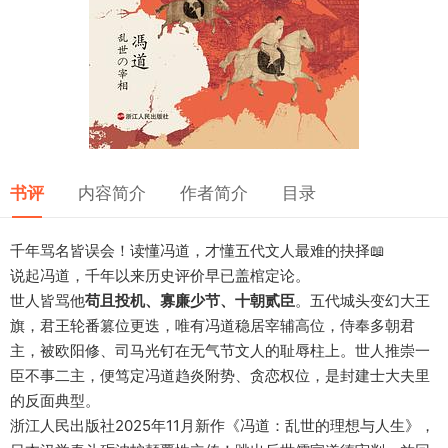
书评
内容简介
作者简介
目录
千年骂名皆误会！读懂冯道，才懂五代文人最难的抉择📖
说起冯道，千年以来历史评价早已盖棺定论。
世人皆骂他
苟且投机、寡廉少节、十朝贰臣
。五代城头变幻大王
旗，君王轮番篡位更迭，唯有冯道稳居宰辅高位，侍奉多朝君
主，被欧阳修、司马光钉在无气节文人的耻辱柱上。世人推崇一
臣不事二主，便笃定冯道趋炎附势、贪恋权位，是封建士大夫里
的反面典型。
浙江人民出版社2025年11月新作《冯道：乱世的理想与人生》，