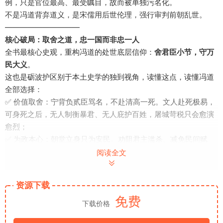
例，只是官位最高、最受瞩目，故而被单独污名化。
不是冯道背弃道义，是宋儒用后世伦理，强行审判前朝乱世。
——————————
核心破局：取舍之道，忠一国而非忠一人
全书最核心史观，重构冯道的处世底层信仰：
舍君臣小节，守万
民大义
。
这也是砺波护区别于本土史学的独到视角，读懂这点，读懂冯道
全部选择：
✅ 价值取舍：宁背负贰臣骂名，不赴清高一死。文人赴死极易，
可身死之后，无人制衡暴君、无人庇护百姓，屠城苛税只会愈演
愈烈；
✅ 为政本心：朝堂立身只为安民。劝阻君主滥杀、减免民间赋
税、保全中原文脉、周旋契丹保全汉地百姓，数次以一己之力，
阅读全文
避免中原大规模屠戮；
✅ 人生信条：但知行好事，莫要问前程。不结党、不敛财、不弄
资源下载
权、不树敌，身居相位一生清白，所有隐忍浮沉，只为守住一方
免费
民生安稳。
下载价格
君王是过客，百姓是根本，王朝可更迭，苍生不可弃
，这就是冯