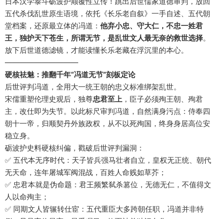
日本汉学泰斗砺波护颠覆性立传！跳出后世儒家道德审判，放回
五代杀伐乱世原生语境，依托《长乐老自叙》一手自述、五代朝
堂档案，还原最立体的冯道：
他弃小忠、守大仁，不忠一姓君
王，独护天下苍生，所谓无节，是乱世文人最无奈的救世选择
。
放下后世道德滤镜，才能读懂长乐老藏在浮沉里的本心。
——————————
硬核祛魅：推翻千年“冯道无节”刻板定论
后世评判冯道，全用大一统王朝的忠义标准绑架乱世。
宋儒重塑伦理史观后，独尊
忠君至上
，臣子必须殉王朝、殉君
主，改仕即为失节。以此标尺审判冯道，自然满身污点：侍奉四
朝十一帝，归顺契丹外族政权，从不以死殉国，终身身居高位安
稳立身。
砺波护史料硬核纠偏，戳破后世评判漏洞：
✅ 五代本无序时代：天子皆兵强马壮者自立，皇权无正统、朝代
无天命，连年屠城军阀混战，百姓人命贱如草芥；
✅ 忠君本就是伪命题：君王频繁弑杀篡位，无德无仁，不值得文
人以命殉主；
✅ 同期文人皆辗转仕宦：五代重臣大多跨朝任职，冯道并非特