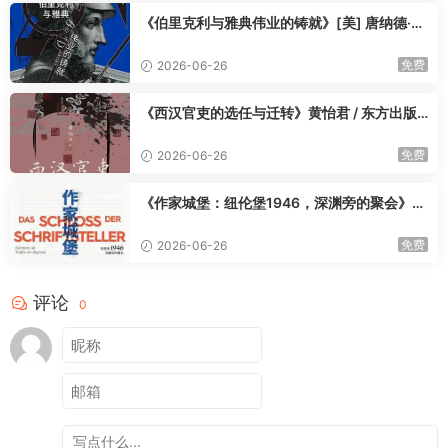
适合中古史爱好者、人物传记读者、思辨型读史人群，所有跳出
《伯里克利与雅典伟业的铸就》[美] 唐纳德·卡
非黑即白、想看懂复杂人性的读者。
根 / 王可雅 / 九州出版社 / 2025-9
一死易，独活难，千古气节有大小，苍生安稳即心安✨
免费
2026-06-26
《西汉官吏的选任与迁转》黄怡君 / 东方出版
中心 / 2025-9
免费
2026-06-26
《作家城堡：纽伦堡1946，深渊旁的聚会》
[德] 乌韦·诺伊玛尔 / 柳雨薇 / 新星出版社 / 20
25-9
免费
2026-06-26
评论
0