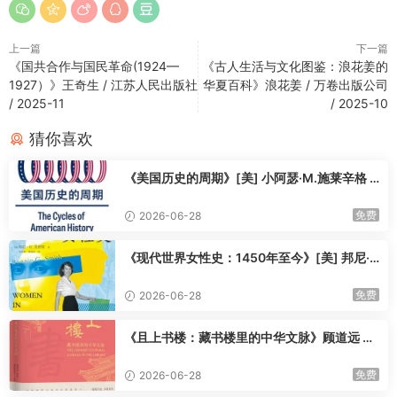
不妖魔冯道：厘清时代前置困境，乱世无两全之法，死节成全个
人名节，隐忍成全万千百姓，二者总要取舍其一。
上一篇
下一篇
打破非忠即奸的扁平史观：冯道不是圣人，也不是小人，只是乱
《国共合作与国民革命(1924—
《古人生活与文化图鉴：浪花姜的
世里，选择负重救人的清醒士大夫。
1927）》王奇生 / 江苏人民出版社
华夏百科》浪花姜 / 万卷出版公司
——————————
/ 2025-11
/ 2025-10
史学特色：日系视角，补齐五代人文盲区
猜你喜欢
区别于国内脸谱化冯道传记，本书视角极其稀缺。
跳出王朝更迭叙事，立足东亚中古政治伦理、五代士人生态，对
《美国历史的周期》[美] 小阿瑟·M.施莱辛格 /
照唐宋文人价值观流变。解析为何宋代之后气节文化崛起，冯道
郭拥军 / 方旭飞 / 上海译文出版社 / 2025-10
彻底被时代抛弃；深挖中古「事君」与「爱民」两套价值观的冲
免费
2026-06-28
突。
文笔克制温润，依托墓志、自叙、朝野笔记交叉考证，无主观煽
《现代世界女性史：1450年至今》[美] 邦尼·
情，层层拆解千年历史偏见，可读性极强。
G. 史密斯 / 杨世祥 / 陈超美 / 上海教育出版社 /
2025-10
——————————
免费
2026-06-28
2025年末人物史重磅，重新读懂五代风骨
《且上书楼：藏书楼里的中华文脉》顾道远 鲁
浙江人民出版社2025年11月全新译本，译文精准贴合汉学文风。
青编 / 童德田等 著 / 鲁青 / 童德田 / 顾道远 / 江
重新定义冯道，也重新定义乱世士大夫的理想边界：到底成全个
苏凤凰美术出版社 / 2025-9
免费
2026-06-28
人清名，才是忠义？还是保全世间万民，方为本心？