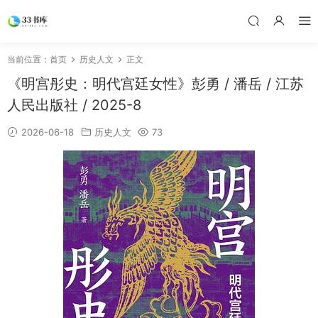
当前位置：
首页
历史人文
正文
《明宫彤史：明代宫廷女性》彭勇 / 潘岳 / 江苏
人民出版社 / 2025-8
2026-06-18
历史人文
73