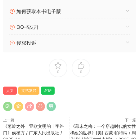
✅ 外溢塑造欧洲：半岛制度、美学、政治理念向外扩散，联动宗
如何获取本书电子版
教改革、大航海时代，定型西方法律、审美、社会底层逻辑。
冲突熔炼思想，资本滋养美学，黑暗倒逼革新，阵痛铸就现代文
QQ书友群
明
。
——————————
侵权投诉
独到史观：熔炉式文艺复兴全新史观
区别市面所有艺术向文艺复兴读物，史观颠覆性极强。
抛弃「时代线性进步论」，提出核心立论：
文艺复兴不是黑暗后
的光明逆袭，而是多元势力对冲熔炼的混沌时代，美好与野蛮同
0
0
步生长、缺一不可
。
打破天才史观：不是达芬奇、米开朗基罗等天才单方面改写时
代，而是时代资本、权力、地缘，筛选成就天才；艺术从来独立
人文
文艺复兴
熔炉
于时代政治，每一幅传世名作，都暗藏城邦利益与阶层意志。
没有纯净的人文复兴，只有利弊共生的文明迭代。
——————————
上一篇
下一篇
灰度史观：不否定艺术高度，不美化时代道义
《葱岭之外：亚欧文明的十字路
《幕末之梅：一个穿越时代的女性
全书克制中立，不走全盘抹黑、过度吹捧二元极端写法。
口》侯杨方 / 广东人民出版社 /
和她的世界》[美] 西蒙·帕特纳 / 周
不否定时代价值：认可文艺复兴重塑人文审美、完善近代法理、