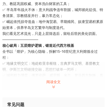
力、教廷巩固权威、资本洗白财富的工具；
✅ 半岛常年战火不休：意大利战争连年割据，城邦彼此征伐、特
务清算、宗教猎巫并行，暴力常态化；
✅ 崛起依托掠夺造血：地中海贸易、早期殖民、奴隶贸易积累原
始资本，供养半岛文艺繁华与制度迭代。
我们看见艺术流光，只是上层筛选后，留给后世的美化切面。
——————————
核心破局：五层熔炉逻辑，锻造近代西方根基
全书以「熔炉」为核心隐喻，拆解15-16世纪意大利熔炼全过
程：
✅ 地缘文明交汇：地处欧亚非枢纽，古典罗马文明、基督教文
明、伊斯兰文明碰撞交融，思想打破单一闭环；
✅ 城邦权力博弈：佛罗伦萨、威尼斯、米兰、罗马四方制衡，共
和制、君主制、教廷政权互相博弈，摸索近代政体范式；
阅读全文
✅ 资本赋能迭代：美第奇等商贸豪门掌控金融，跨国贸易资本，
支撑艺术革新、大学建设、法理革新；
✅ 思想撕裂共生：人文主义挑战教权，却无法脱离宗教体系；追
常见问题
求个体价值，又纵容阶层奴役与排他；