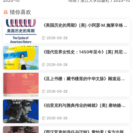
2025-10
玮琪 / 浙江大学出版社 / 2025-10
破除中世纪愚昧桎梏，奠定西方现代文化底色；
猜你喜欢
不美化时代道义：直面猎巫迫害、贫富极端割裂、艺术资本原
罪、城邦背信权谋、对外殖民掠夺的时代之恶；
《美国历史的周期》[美] 小阿瑟·M.施莱辛格 /
客观定论：西方崛起不是文明优胜的结果，是包容、掠夺、思
郭拥军 / 方旭飞 / 上海译文出版社 / 2025-10
辨、战争共同熔炼的时代答案。
2026-06-28
——————————
读本差异化：艺术联动政治，通俗纠偏必读
《现代世界女性史：1450年至今》[美] 邦尼·
一键修正美术课本多年片面文艺复兴认知。
G. 史密斯 / 杨世祥 / 陈超美 / 上海教育出版社 /
2025-10
联动名画背后史实：拆解《蒙娜丽莎》绑定商贸奴隶资本、宗教
2026-06-28
画作暗藏教廷管控、雕塑共和理想败给强权政治，图文对照解
《且上书楼：藏书楼里的中华文脉》顾道远 鲁
读。行文通俗无学术晦涩感，兼顾艺术赏析、政治博弈、社会民
青编 / 童德田等 著 / 鲁青 / 童德田 / 顾道远 / 江
生三重维度。
苏凤凰美术出版社 / 2025-9
2026-06-28
原版荣获《泰晤士报》年度历史好书，业内公认新时代标杆研
究。
《伯里克利与雅典伟业的铸就》[美] 唐纳德·卡
看完再看文艺复兴名画，读懂画面之下，藏着的欲望与博弈。
根 / 王可雅 / 九州出版社 / 2025-9
——————————
2026-06-26
2025欧洲史重磅，文艺复兴纠偏之作
中国友谊出版公司2025年10月全新译本，后浪出品。
《西汉官吏的选任与迁转》黄怡君 / 东方出版