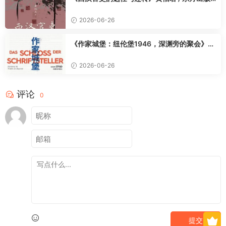
中心 / 2025-9
打通艺术史、城邦政治史、金融社会史、文明交融史四维视角，
2026-06-26
重构大众近代欧洲认知。看懂意大利这座文明熔炉，就能看懂西
方现代性、审美、政体、价值观的原生起源。
《作家城堡：纽伦堡1946，深渊旁的聚会》
适合艺术文史爱好者、欧洲史读者、美育思辨人群、后浪社科书
[德] 乌韦·诺伊玛尔 / 柳雨薇 / 新星出版社 / 20
友，想要打破课本史观、深度读近代西方的读者。
25-9
2026-06-26
所有璀璨文明皆炼自混沌，极致光芒之下，必有深藏的幽暗✨
评论
0
提交