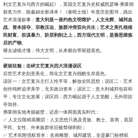
利文艺复兴与西方的崛起》，英国文艺复兴史权威凯瑟琳·弗莱彻
获奖力作，陈淼娟全新译本！《泰晤士报》年度历史图书，跳出
艺术浪漫叙事：
意大利是一座灼热文明熔炉，人文光辉、城邦血
战、资本掠夺、宗教压迫、族群冲突双向共生；艺术之美扎根殖
民财富、权谋暴力、阶层剥削之上，西方现代文明，是善恶熔炼
后的产物
。
褪去滤镜才懂：伟大文明，从来都自带斑驳底色。
——————————
硬核祛魅：击碎文艺复兴四大浪漫误区
后世艺术史刻意美化，简化文艺复兴残酷生存底色。
误区一：文艺复兴主打人性平等，解放全民思想；误区二：艺术
创作纯粹追求美学，无关政治资本；误区三：意大利城邦包容和
平，专注文化发展；误区四：西方崛起源于人文觉醒，无外部掠
夺加持。
弗莱彻实地考据破壁，还原一体两面真实时代：
✅ 人文仅限精英圈层：人文思想只惠及贵族、教士、富商，底层
平民、女性、外来族群依旧被禁锢剥削；
✅ 艺术依附强权资本：名画雕塑、城邦建筑，全是豪门标榜权