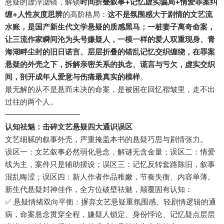
悬疑的虚浮滤镜，解锁
时间折叠叙事+记忆虚实骗局+情爱罪案纠
缠+人性灰度思辨
的高阶格局：
这不是氛围感大于剧情的文艺流
水账，是国产新生代文学悬疑的质感黑马；一桩妻子离奇命案，
让三流作家瞬间沦为头号嫌疑人，一模一样的爱人双重现身、青
海湖畔尘封的旧日诺言、层层折叠的错乱记忆交织缠绕，在罪案
悬疑的外壳之下，拆解亲密关系的执念、谎言与亏欠，虚实交织
间，剖开成年人爱意与伤痛最真实的模样
。
最无解的从不是悬而未决的命案，是被困在回忆褶皱里，走不出
过往的两个人。
——————————
认知祛魅：击碎文艺悬疑四大通识误区
文艺细腻的叙事外壳，严重掩盖本书的悬疑巧思与剧情张力。
误区一：文艺叙事必然弱化悬念，解谜无含金量；误区二：情爱
线为主，案件只是辅助摆设；误区三：记忆反转套路陈旧，叙事
混乱晦涩；误区四：新人作者作品稚嫩，节奏失衡、内容单薄。
新生代悬疑封神佳作，全方位破壁祛魅，颠覆固有认知：
✅ 悬疑情绪双向平衡：摒弃文艺悬疑重氛围感、轻剧情逻辑的通
病，命案悬念贯穿全程，嫌疑人锁定、身份悖论、记忆疑点层层