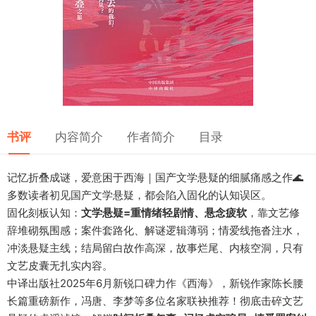
书评
内容简介
作者简介
目录
记忆折叠成谜，爱意困于西海｜国产文学悬疑的细腻痛感之作🌊
多数读者初见国产文学悬疑，都会陷入固化的认知误区。
固化刻板认知：
文学悬疑=重情绪轻剧情、悬念疲软
，靠文艺修
辞堆砌氛围感；案件套路化、解谜逻辑薄弱；情爱线拖沓注水，
冲淡悬疑主线；结局留白故作高深，故事烂尾、内核空洞，只有
文艺皮囊无扎实内容。
中译出版社2025年6月新锐口碑力作《西海》，新锐作家陈长腰
长篇重磅新作，冯唐、李梦等多位名家联袂推荐！彻底击碎文艺