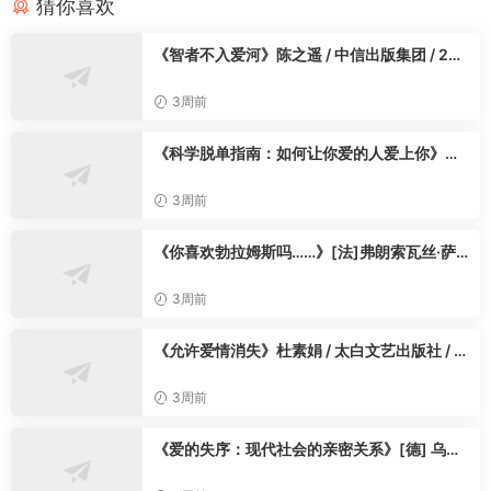
猜你喜欢
论：
最高级的悬疑，不止于凶案与真凶，更在于人心的自我欺骗
与记忆的自我闭环；西海从不是故事的背景，而是困住所有人的
《智者不入爱河》陈之遥 / 中信出版集团 / 202
时光牢笼
。
4-1
陈长腰以冷峻又细腻的笔触，打破国产悬疑的两极困境：既没有
3周前
硬核本格的冰冷生硬，也没有纯文学的晦涩拖沓。将罪案悬念、
情爱纠葛、时光遗憾、人性灰度完美融合，用时间折叠的精巧叙
《科学脱单指南：如何让你爱的人爱上你》陈
事，构建虚实共生的迷雾世界。每一处温柔的细节都暗藏伏笔，
思逸 高巧雨 / 高巧雨 / 人民邮电出版社 / 2025
-3
每一段深情的过往都藏着隐痛，悬疑是外壳，人性与爱意的残缺
3周前
才是内核，后劲绵长、越品越痛，重塑新生代文学悬疑的质感上
《你喜欢勃拉姆斯吗……》[法]弗朗索瓦丝·萨
限。
冈 / 许翡玎 / 浙江人民出版社 / 2025-4
读懂《西海》，才算读懂亲密关系里，最隐秘的遗憾与幽暗。
3周前
——————————
灰度辩证：不神化新作，不弱化质感
《允许爱情消失》杜素娟 / 太白文艺出版社 / 2
全书叙事平衡克制，精准拿捏悬疑、文艺与情感的尺度。
025-5
不刻意迎合爽感：无高能诡计、无炸裂反转、无极速破案节奏，
3周前
主打心理悬疑与情绪叙事，偏爱硬核本格、强剧情悬疑的读者会
觉得偏舒缓；
《爱的失序：现代社会的亲密关系》[德] 乌尔
里希·贝克 / [德] 伊丽莎⽩·⻉克-盖恩斯海姆 /
不弱化核心质感：叙事结构精巧、伏笔细密、情绪刻画极致真