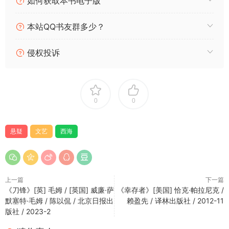
如何获取本书电子版
✅ 诡异悖论打破现实：命案发生后，本该离世的妻子骤然现身，
容貌、神态、习性全然一致，真假爱人无从分辨，现实逻辑彻底
本站QQ书友群多少？
崩塌，案件陷入更大迷雾；
✅ 湖畔往事层层回溯：所有谜团都指向年少时的青海湖之行，曾
侵权投诉
经的山海诺言、蜜月温情、隐秘隔阂逐一浮现，看似恩爱的过往
之下，藏着不为人知的裂痕与谎言；
✅ 记忆褶皱拆解真相：破碎的回忆不断闪回，时空持续折叠错
乱，主角在自我怀疑、愧疚与执念中反复挣扎，逐步撕开记忆的
0
0
伪装，触碰亲密关系背后的幽暗与残缺；
✅ 虚实终局落定人心：案件真相逐步清晰，所谓的灵异悖论、身
份骗局，终究是人心执念与时光遗憾的投射，罪案落幕之后，留
悬疑
文艺
西海
下关于爱与救赎的绵长思辨。
我们终其一生，都在被回忆困住、被爱意裹挟，西海无风，人心
自浪
。
上一篇
下一篇
——————————
《刀锋》[英] 毛姆 / [英国] 威廉·萨
《幸存者》[美国] 恰克·帕拉尼克 /
独家视角：新生代文学悬疑的痛感美学
默塞特·毛姆 / 陈以侃 / 北京日报出
赖盈先 / 译林出版社 / 2012-11
区别市面爽感悬疑、空洞文艺小说，本书质感独树一帜。
版社 / 2023-2
跳出「悬疑=硬核诡计、文学=无剧情抒情」的固化框架，核心立