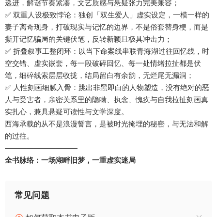
递进，解谜节奏紧凑，文艺质感与悬疑张力完美兼容；
✅ 双重人设极致悖论：独创「双生爱人」虚实设定，一模一样的
妻子离奇现身，打破现实与记忆的边界，不是俗套替身梗，而是
撕开记忆骗局的关键伏笔，反转新颖且极具冲击力；
✅ 折叠叙事工整闭环：以当下命案线串联青海湖过往回忆线，时
空交错、虚实嵌套，每一段破碎回忆、每一处情绪拉扯都是伏
笔，细碎线索层层收拢，结局留白有余韵，无烂尾无漏洞；
✅ 人性刻画细腻入骨：跳出非黑即白的人物塑造，没有绝对的恶
人与受害者，亲密关系里的隐瞒、执念、愧疚与自我拉扯刻画真
实扎心，兼具悬疑可读性与文学深度。
西海承载的从不是浪漫誓言，是被时光掩埋的秘密，与无法和解
的过往。
——————————
全书脉络：一场湖畔旧梦，一重虚实迷局
以一桩离奇杀妻案为切口，解锁记忆与爱意交织的终极迷局：
✅ 突发命案身陷困局：三流作家赵先生的妻子离奇遇害，所有线
常见问题
索都指向他，顺理成章成为案件头号嫌疑人，平静的生活瞬间崩
塌，卷入一场无解罪案；