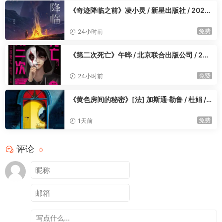
《奇迹降临之前》凌小灵 / 新星出版社 / 2023
-4
免费
24小时前
《第二次死亡》午晔 / 北京联合出版公司 / 202
3-4
免费
24小时前
《黄色房间的秘密》[法] 加斯通·勒鲁 / 杜娟 /
郭超 / 重庆出版社 / 2023-4
免费
1天前
评论
0