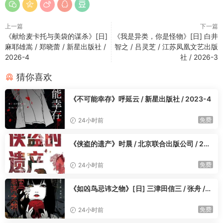
上一篇
下一篇
《献给麦卡托与美袋的谋杀》[日]
《我是异类，你是怪物》[日] 白井
麻耶雄嵩 / 郑晓蕾 / 新星出版社 /
智之 / 吕灵芝 / 江苏凤凰文艺出版
2026-4
社 / 2026-3
猜你喜欢
《不可能幸存》呼延云 / 新星出版社 / 2023-4
免费
24小时前
《侠盗的遗产》时晨 / 北京联合出版公司 / 202
3-4
免费
24小时前
《如凶鸟忌讳之物》[日] 三津田信三 / 张舟 /
花城出版社 / 2023-4
免费
24小时前