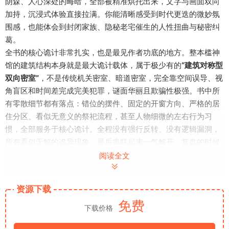
阴森、人心深处的晦暗，全部被精准烘托出来，文字与画面双向
加持，沉浸式体验直接拉满。你能清晰感受到时代更迭的微妙氛
围感，也能体会到封闭家族、隐秘老宅催生的人性扭曲与秘密纠
葛。
全书的核心诡计非常扎实，也是最见作者功底的地方。整本槛神
馆的建筑结构本身就是最大诡计载体，属于极少有的
“建筑对称型
双向密室”
，不是传统机关密室、暗道密室，完全靠空间误导、视
角盲区和时间差完成完美犯罪，谜面华丽且欺骗性极强。书中所
有零散细节都有落点：错位的摆件、固定的开窗方向、严格的居
住分区、看似无意义的祭祀流程，甚至人物细微的左右行为习
惯，全部服务于核心诡计。全程没有强行反转、没有逻辑漏洞，
所有看似无解的诡异现象，最后串联起来一气解开，复盘的时候
会发现作者布局极其缜密，每一处细节从开篇就已埋下线索。
阅读全文
它跳出了单纯解谜推理的局限，在硬核诡计之上，叠加了厚重的
时代与人性刻画。大正新旧交替的特殊时代背景并非空布景，少
资源下载
年对推理文学的热忱、旧华族家族的腐朽桎梏、传统神明信仰与
免费
现代理性的冲突，都深度融入案件动机。全书没有脸谱化的恶
下载价格
人，每个人的隐瞒、妥协与铤而走险，都被时代与家族枷锁裹