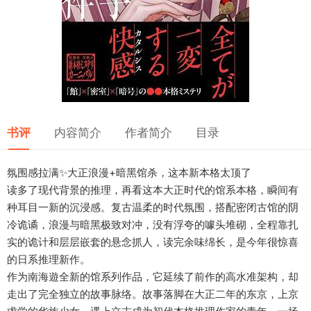
书评
内容简介
作者简介
目录
氛围感拉满✨大正浪漫+暗黑馆杀，这本新本格太顶了
读多了现代背景的推理，再看这本大正时代的馆系本格，瞬间有
种耳目一新的沉浸感。复古温柔的时代氛围，搭配密闭古馆的阴
冷诡谲，浪漫与暗黑极致对冲，没有浮夸的噱头堆砌，全程靠扎
实的诡计和层层嵌套的悬念抓人，读完余味绵长，是今年很惊喜
的日系推理新作。
作为南海遊全新的馆系列作品，它延续了前作的高水准架构，却
走出了完全独立的故事脉络。故事落脚在大正二年的东京，上京