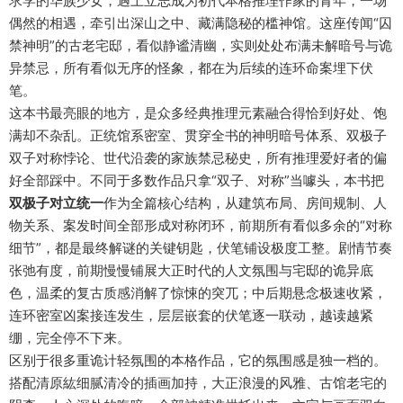
求学的华族少女，遇上立志成为初代本格推理作家的青年，一场
偶然的相遇，牵引出深山之中、藏满隐秘的槛神馆。这座传闻“囚
禁神明”的古老宅邸，看似静谧清幽，实则处处布满未解暗号与诡
异禁忌，所有看似无序的怪象，都在为后续的连环命案埋下伏
笔。
这本书最亮眼的地方，是众多经典推理元素融合得恰到好处、饱
满却不杂乱。正统馆系密室、贯穿全书的神明暗号体系、双极子
双子对称悖论、世代沿袭的家族禁忌秘史，所有推理爱好者的偏
好全部踩中。不同于多数作品只拿“双子、对称”当噱头，本书把
双极子对立统一
作为全篇核心结构，从建筑布局、房间规制、人
物关系、案发时间全部形成对称闭环，前期所有看似多余的“对称
细节”，都是最终解谜的关键钥匙，伏笔铺设极度工整。剧情节奏
张弛有度，前期慢慢铺展大正时代的人文氛围与宅邸的诡异底
色，温柔的复古质感消解了惊悚的突兀；中后期悬念极速收紧，
连环密室凶案接连发生，层层嵌套的伏笔逐一联动，越读越紧
绷，完全停不下来。
区别于很多重诡计轻氛围的本格作品，它的氛围感是独一档的。
搭配清原紘细腻清冷的插画加持，大正浪漫的风雅、古馆老宅的