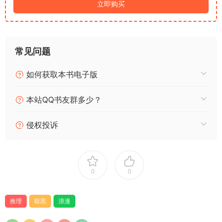
挟，让冰冷的建筑诡计，多了非常真实的情绪重量，读完不会只
立即购买
有解谜的爽感，更有久久散不去的压抑与无奈。
很适合偏爱正统馆系推理、喜欢暗号解谜、钟情复古悬疑氛围的
读者。如果你厌倦了套路化的刑侦悬疑，想读一本氛围细腻、诡
常见问题
计扎实、兼具浪漫质感与暗黑张力的本格作品，这本2026全新力
作，绝对值得一读。
如何获取本书电子版
温柔的大正风骨之下，藏着最刺骨的人心幽暗。当所有暗号被破
译、馆中秘密被揭开，你会发现，最精妙的诡计，从来不是机关
本站QQ书友群多少？
布局，而是人性深处的层层伪装。
#槛神馆双极子杀人事件 #南海遊 #日系推理 #本格推理 #馆系推
侵权投诉
理 #大正浪漫推理 #悬疑书单 #新书推荐 #硬核推理
0
0
推理
暗黑
浪漫