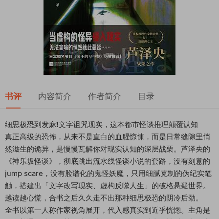
书评
内容简介
作者简介
目录
细思极恐到发麻❗️文字诅咒现实，这本都市怪谈推理颠覆认知
真正高级的恐怖，从来不是直白的血腥惊悚，而是日常缝隙里悄
然滋生的诡异，是慢慢瓦解你对现实认知的深层战栗。芦泽央的
《神乐坂怪谈》，彻底跳出流水线怪谈小说的套路，没有刻意的
jump scare，没有脸谱化的鬼怪妖魔，只用细腻克制的伪纪实笔
触，搭建出「文字改写现实、虚构反噬人生」的破格悬疑世界。
越读越心慌，合书之后久久走不出那种细思极恐的阴冷后劲。
全书以第一人称作家视角展开，代入感真实到近乎恍惚。主角是