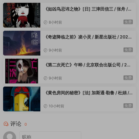
《如凶鸟忌讳之物》[日] 三津田信三 / 张舟 /
花城出版社 / 2023-4
免费
8小时前
《奇迹降临之前》凌小灵 / 新星出版社 / 2023
-4
免费
9小时前
《第二次死亡》午晔 / 北京联合出版公司 / 202
3-4
免费
9小时前
《黄色房间的秘密》[法] 加斯通·勒鲁 / 杜娟 /
郭超 / 重庆出版社 / 2023-4
免费
10小时前
评论
0