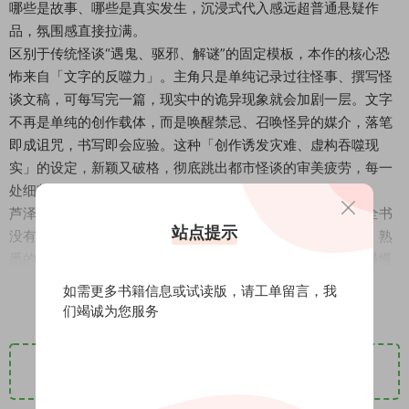
哪些是故事、哪些是真实发生，沉浸式代入感远超普通悬疑作
品，氛围感直接拉满。
区别于传统怪谈“遇鬼、驱邪、解谜”的固定模板，本作的核心恐
怖来自「文字的反噬力」。主角只是单纯记录过往怪事、撰写怪
谈文稿，可每写完一篇，现实中的诡异现象就会加剧一层。文字
不再是单纯的创作载体，而是唤醒禁忌、召唤怪异的媒介，落笔
即成诅咒，书写即会应验。这种「创作诱发灾难、虚构吞噬现
实」的设定，新颖又破格，彻底跳出都市怪谈的审美疲劳，每一
处细节都让人后背发凉。
芦泽央的氛围感塑造堪称顶级，完美拿捏日式怪谈的精髓。全书
站点提示
没有一处刻意吓人的描写，所有寒意都藏在细微的违和感里：熟
悉的日常悄然变质、正常的物件莫名异变、普通的人际关系慢慢
扭曲。前半段温和克制，看似只是细碎的灵异小事，读来松弛无
阅读全文
如需更多书籍信息或试读版，请
工单留言
，我
压力；后半段伏笔集中爆发，所有零散怪事互相呼应、层层勾
们竭诚为您服务
连，看似独立的短篇彻底闭环，整体逻辑严丝合缝，复盘时才惊
觉作者布局有多缜密。
下载地址1
立即购买
它不止是一本氛围绝佳的怪谈悬疑，更藏着推理向的硬核内核。
表层是细思极恐的都市灵异故事，深层是一场精心设计的认知骗