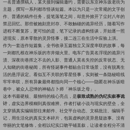
一名普通撰稿人，某天接到编辑邀约，需要以东京神乐坂老街为
主题，撰写一系列都市怪谈短篇。本以为只是一次常规的文字创
作、普通的稿件任务，提笔落笔之间，却意外掀开了尘封八年的
禁忌回忆。那些被她刻意封存、不敢触碰的诡异经历，随着写作
进程不断复苏，更可怕的是，笔下记录的虚构怪谈，开始逐一照
进现实，原本零散的灵异怪事，接二连三在生活中应验上演。
作为一套连作短篇集，全书收录五篇独立又深度串联的故事，每
一则都扎根在神乐坂的市井烟火里。电车广告莫名浮现的诡异污
渍、深夜街巷挥之不去的人影、普通人莫名失控的反常状态、无
人知晓的街巷秘闻，所有怪诞事件都贴合日常场景，没有脱离生
活的悬浮设定。看似互不关联的零星怪事，实则被一条隐秘暗线
牢牢串联，所有异象最终都指向同一个核心——隐匿在神乐坂暗
巷中，被众人忌惮的神秘占卜师「神乐坂之母」。
这本书最硬核、最独特的核心亮点，是
极致成熟的伪纪实叙事诡
计
，虚实边界模糊到真假难辨。作者打破小说与现实的壁垒，全
文穿插真实编辑部往来邮件、社交平台动态、文稿批注、编辑手
记，用生活化的真实文本碎片，包装虚构的灵异悬疑故事。没有
华丽的文笔修饰，全程以纪实口吻平铺直叙，让读者全程分不清