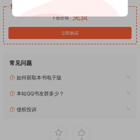
局与人性博弈。所有看似无解的超自然异象，并非单纯的鬼神作
资源下载
祟，背后藏着人为的隐瞒、刻意的诱导与经年的执念纠葛。每个
免费
下载价格
人的反常、每桩怪事的起源，都有对应的因果脉络，灵异外壳之
下，是极其扎实的伏笔铺垫与逻辑闭环，兼顾怪谈的氛围感与推
立即购买
理的解谜快感。
全书最耐人回味的，是深入骨髓的宿命感与真实感。很多人执念
于探寻怪异的真相，却不知有些秘密一旦落笔、一旦深究，便是
无法逆转的反噬。神乐坂这片老街承载的不止是都市传说，还有
常见问题
无数人的遗憾、执念与隐秘心事。所谓怪异，从来不是凭空出现
的鬼魅，而是人心深处的恐惧、贪婪与遗憾，被文字唤醒、被现
如何获取本书电子版
实放大的最终模样。
适合偏爱日式都市怪谈、喜欢细思极恐风格、沉迷虚实交织叙事
本站QQ书友群多少？
的读者。如果你厌倦了直白粗暴的惊悚悬疑，想读一本氛围感顶
级、布局细腻、后劲绵长、兼具怪谈美学与推理质感的优质新
侵权投诉
作，这本2026全新译本，绝对是年度不容错过的悬疑黑马。
最恐怖的从不是街巷的诡异传闻，而是当你落笔记录黑暗的那一
刻，自己早已深陷其中，再也无法抽身。
0
0