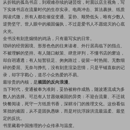
从折戟的孤岛书店，到艰难存续的谜芸馆，时晨以店主视角，写
下实体书店在流量时代的生存实录。电商冲击、算法裹挟、纸质
阅读式微，所有人都在催促变通、妥协、顺势低头，唯有少数人
逆势坚守。世人眼中的顽固偏执，不过是爱书人不愿熄灭的心底
火光。
全书没有刻意煽情的鸡汤，只有最写实的日常。
琐碎的经营困境、形形色色的往来读者、外行居高临下的指点、
不被理解的坚持。有人随口献策、肆意评判，不懂书店的窘迫，
却自诩通透；有人短暂驻足、匆匆路过，徒留一时热闹。无数细
碎的委屈、无奈与挣扎，没有刻意渲染悲情，只是平铺直叙的记
录，却字字戳心，道尽小众热爱的不易。
最珍贵的内核，是
顽固的反向浪漫
。
当下时代，变通被奉为准则，妥协被称作成熟，随波逐流成为多
数人的选择。可总有人甘愿做顽固的异类：不迎合流量、不迁就
快餐阅读，死守一方纸质书香，深耕冷门的推理文化。这份看似
笨拙的顽固，从不是固执愚昧，而是对抗浮躁洪流最温柔、最坚
定的反抗。
书里藏着中国推理的小众传承与温度。