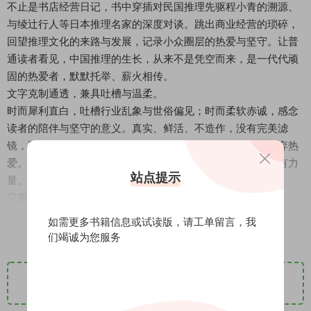
不止是书店经营日记，书中穿插对民国推理先驱程小青的溯源、
与绫辻行人等日本推理名家的深度对谈。跳出商业经营的琐碎，
回望推理文化的来路与发展，记录小众圈层的热爱与坚守。让普
通读者看见，中国推理的生长，从来不是凭空而来，是一代代顽
固的热爱者，默默托举、薪火相传。
文字克制通透，兼具吐槽与温柔。
时而犀利直白，吐槽行业乱象与世俗偏见；时而柔软赤诚，感念
读者的陪伴与坚守的意义。真实、鲜活、不造作，没有完美滤
镜，不美化困境，坦然展露所有疲惫与挣扎，却始终不曾放弃热
爱。在焦虑内卷的时代，这份纯粹的执拗，格外治愈、格外有力
站点提示
量。
它重新定义了「顽固」的意义。
所谓顽固，不是不懂变通，而是不愿将就；不是偏执执拗，而是
阅读全文
如需更多书籍信息或试读版，请
工单留言
，我
心怀赤诚。在人人追求速成、流量、捷径的时代，坚持慢下来、
们竭诚为您服务
守初心、敬热爱，本身就是一种难得的勇气。所有顽固的人，都
是不愿向世俗妥协、认真守护热爱的平凡勇者。
下载地址1
立即购买
适合所有爱书人、推理爱好者，也适合在浮躁时代感到迷茫、坚
守小众热爱的读者。如果你厌倦了功利的处世法则，想读一本真