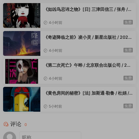
《如凶鸟忌讳之物》[日] 三津田信三 / 张舟 /
花城出版社 / 2023-4
免费
4小时前
《奇迹降临之前》凌小灵 / 新星出版社 / 2023
-4
免费
4小时前
《第二次死亡》午晔 / 北京联合出版公司 / 202
3-4
免费
4小时前
《黄色房间的秘密》[法] 加斯通·勒鲁 / 杜娟 /
郭超 / 重庆出版社 / 2023-4
免费
5小时前
评论
0