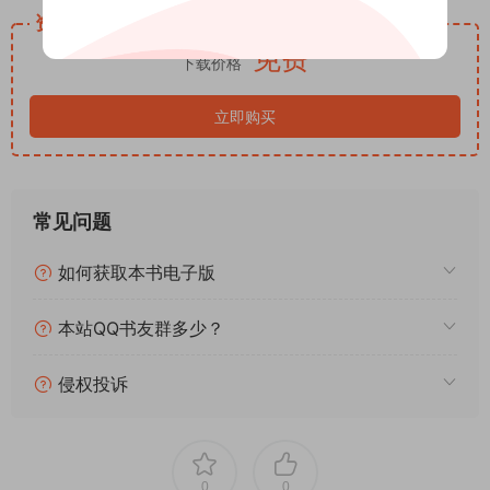
诚滚烫、治愈通透的纪实随笔，感受小众热爱的力量，这本2025
资源下载
诚意新作，足以温柔治愈所有不甘与疲惫。
免费
下载价格
时代洪流汹涌向前，总有人选择顽固逆行。 所谓坚守，不过是舍
不得让心底的微光，彻底熄灭。
立即购买
常见问题
如何获取本书电子版
本站QQ书友群多少？
侵权投诉
0
0