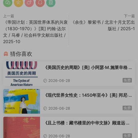
上一篇
下一篇
《帝国计划：英国世界体系的兴衰
《余生》黎紫书 / 北京十月文艺出
（1830-1970）》[英] 约翰·达尔
版社 / 2025-1
文 / 马睿 / 社会科学文献出版社 /
2025-10
猜你喜欢
《美国历史的周期》[美] 小阿瑟·M.施莱辛格 /
郭拥军 / 方旭飞 / 上海译文出版社 / 2025-10
免费
2026-06-28
《现代世界女性史：1450年至今》[美] 邦尼·
G. 史密斯 / 杨世祥 / 陈超美 / 上海教育出版社 /
2025-10
免费
2026-06-28
《且上书楼：藏书楼里的中华文脉》顾道远 鲁
青编 / 童德田等 著 / 鲁青 / 童德田 / 顾道远 / 江
苏凤凰美术出版社 / 2025-9
免费
2026-06-28