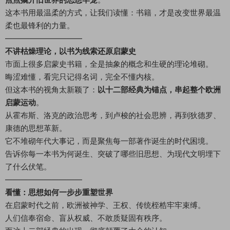
这本书用最温柔的方式，让我们读懂：书籍，才是改变世界最温
柔也最锋利的力量。
——————————
不讲枯燥理论，以书为线索还原启蒙史
市面上很多启蒙史书籍，全是抽象的概念和生硬的理论堆砌。
晦涩难懂，看完只记得名词，完全不懂内核。
但这本书的视角太新颖了：
以十二部经典为锚点，串起整个欧洲
启蒙运动
。
从霍布斯、洛克的政治思考，到卢梭的社会思辨，再到狄德罗、
康德的思想革新。
它不堆砌年代大事记，而是聚焦每一部著作诞生的时代困境。
告诉你每一本书为何诞生、突破了哪些旧思想、为现代文明埋下
了什么伏笔。
——————————
看懂：思想如何一步步重塑世界
在启蒙时代之前，欧洲被神学、王权、传统桎梏牢牢束缚。
人们信奉宿命、盲从权威、不敢质疑固有秩序。