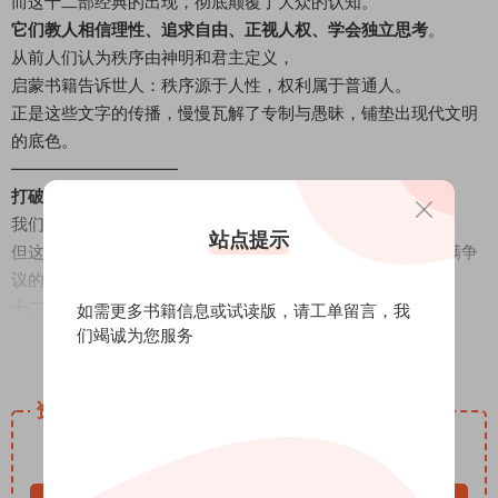
而这十二部经典的出现，彻底颠覆了大众的认知。
它们教人相信理性、追求自由、正视人权、学会独立思考
。
从前人们认为秩序由神明和君主定义，
启蒙书籍告诉世人：秩序源于人性，权利属于普通人。
正是这些文字的传播，慢慢瓦解了专制与愚昧，铺垫出现代文明
的底色。
——————————
打破误区：启蒙不是一蹴而就的革命
我们总以为启蒙是一场轰轰烈烈、一蹴而就的运动。
站点提示
但这本书还原了最真实的过程：启蒙是漫长、曲折、甚至充满争
议的迭代。
十二位作者观点各异，甚至彼此矛盾、相互辩论。
如需更多书籍信息或试读版，请
工单留言
，我
有人激进、有人温和，有人偏向理性、有人推崇情感。
们竭诚为您服务
阅读全文
正是这种思想的碰撞与交锋，才让启蒙的内核愈发成熟、愈发完
整
。
资源下载
没有完美的理论，只有不断被修正、不断进步的文明认知。
免费
——————————
下载价格
读懂启蒙，才算读懂现代生活的源头