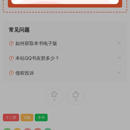
读完最大的感触：我们如今拥有的自由、平等、理性、法治思
立即购买
维，
不是天生就有，是几百年前这些著作一点点争取、普及、沉淀下
来的。
常见问题
所有现代文明的底层逻辑，都藏在这十二部经典里
。
它们不只是旧时代的思想结晶，更是适配当下的精神养分。
如何获取本书电子版
——————————
超适合入门的思想宝藏书
本站QQ书友群多少？
译林出品一如既往的靠谱，译文流畅自然，没有翻译腔。
全书逻辑清晰、由浅入深，哪怕没读过原著也完全能看懂。
侵权投诉
想读懂欧洲思想史、理解现代文明起源、学会独立思辨，这本真
的值得细读！
0
0
十二部
启蒙
本书