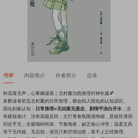
书评
内容简介
作者简介
目录
秋花落无声，心事藏谜底｜北村薰治愈推理封神长篇🍂
多数读者初见北村薰的日常推理，都会陷入固化的认知误区。
固化刻板认知：
日常推理=无凶案无悬念、剧情平淡白开水
，没
有硬核诡计、没有高能反转；主打青春氛围感堆砌，悬疑性薄弱
到近乎无；全篇细碎闲谈、节奏拖沓，缺乏核心冲突；温柔文风
等于无内核、无后劲，读完只剩空洞治愈，算不上正经推理。