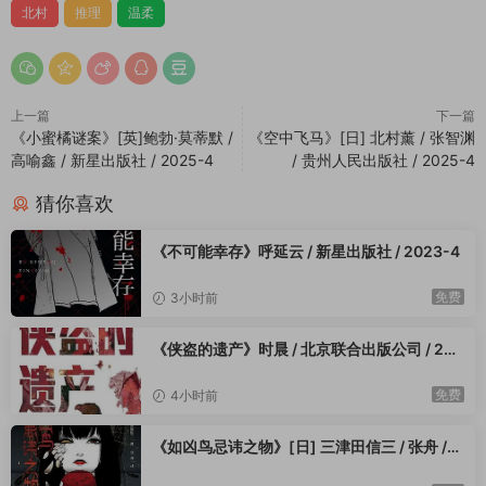
最伤人的谜题，从来不是精心策划的罪恶，而是青春里未说出口
北村
推理
温柔
的心意、来不及解释的误会、悄然落幕的羁绊，那些被归为意外
的别离，往往藏着最纯粹的温柔与最深的遗憾
。
北村薰以极致克制、细腻、温柔的笔触，重新定义日常推理的内
上一篇
下一篇
核。没有凌厉的诡计、没有惊悚的氛围、没有人性的幽暗恶念，
《小蜜橘谜案》[英]鲍勃·莫蒂默 /
《空中飞马》[日] 北村薰 / 张智渊
只用秋日的晚风、校园的烟火、少女的心事、细碎的日常，铺展
高喻鑫 / 新星出版社 / 2025-4
/ 贵州人民出版社 / 2025-4
一场温柔又残忍的解谜。推理严谨细腻、层层递进，情感真挚克
制、余味绵长。它不止是一本推理小说，更是一场关于青春、羁
猜你喜欢
绊、失去与救赎的温柔回望。
《不可能幸存》呼延云 / 新星出版社 / 2023-4
读懂《秋花》，才算读懂日常推理最温柔、最治愈也最催泪的顶
级形态。
免费
3小时前
——————————
灰度辩证：不神化温柔，不弱化深度
《侠盗的遗产》时晨 / 北京联合出版公司 / 202
全书叙事平衡克制，精准拿捏治愈、解谜与悲情的尺度。
3-4
不刻意贩卖虐心：全程无狗血悲剧、无刻意致郁，悲情藏于温柔
免费
4小时前
叙事之下，克制留白，余味悠长不压抑；
不弱化推理内核：虽文风轻柔，但线索完整、逻辑闭环、推演严
《如凶鸟忌讳之物》[日] 三津田信三 / 张舟 /
花城出版社 / 2023-4
谨，所有真相皆有迹可循，绝非抒情大于推理的散文读物；