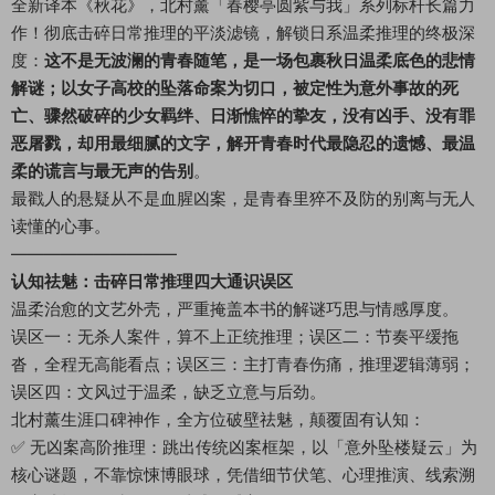
全新译本《秋花》，北村薰「春樱亭圆紫与我」系列标杆长篇力
作！彻底击碎日常推理的平淡滤镜，解锁日系温柔推理的终极深
度：
这不是无波澜的青春随笔，是一场包裹秋日温柔底色的悲情
解谜；以女子高校的坠落命案为切口，被定性为意外事故的死
亡、骤然破碎的少女羁绊、日渐憔悴的挚友，没有凶手、没有罪
恶屠戮，却用最细腻的文字，解开青春时代最隐忍的遗憾、最温
柔的谎言与最无声的告别
。
最戳人的悬疑从不是血腥凶案，是青春里猝不及防的别离与无人
读懂的心事。
——————————
认知祛魅：击碎日常推理四大通识误区
温柔治愈的文艺外壳，严重掩盖本书的解谜巧思与情感厚度。
误区一：无杀人案件，算不上正统推理；误区二：节奏平缓拖
沓，全程无高能看点；误区三：主打青春伤痛，推理逻辑薄弱；
误区四：文风过于温柔，缺乏立意与后劲。
北村薰生涯口碑神作，全方位破壁祛魅，颠覆固有认知：
✅ 无凶案高阶推理：跳出传统凶案框架，以「意外坠楼疑云」为
核心谜题，不靠惊悚博眼球，凭借细节伏笔、心理推演、线索溯