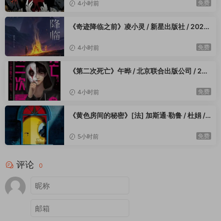
免费
4小时前
客观定论：它是北村薰系列的巅峰长篇，是日常推理、青春文
学、情感思辨的完美融合，温柔有力量，平淡有深度。
《奇迹降临之前》凌小灵 / 新星出版社 / 2023
——————————
-4
读本差异化：无凶案推理+青春羁绊+秋日悲情治愈
免费
4小时前
市面稀缺的
零罪恶温柔解谜+校园青春叙事+细节向推理+遗憾美
学
推理佳作。
《第二次死亡》午晔 / 北京联合出版公司 / 202
打破推理必须暗黑惊悚的固有模板，以秋日校园为舞台，以少女
3-4
心事为谜题，以温柔笔触解悲情真相。剧情舒缓治愈、推理细腻
免费
4小时前
高级、情感真挚动人，既能沉浸式体验日常解谜的细腻巧思，又
《黄色房间的秘密》[法] 加斯通·勒鲁 / 杜娟 /
能读懂青春别离的无奈与温柔，是小众高级、后劲绵长的宝藏长
郭超 / 重庆出版社 / 2023-4
篇。
免费
5小时前
秋花簌簌落，心事悄悄藏，温柔的真相，最是治愈也最怅然。
——————————
评论
经典推理新作｜北村薰系列口碑长篇
0
北村薰「春樱亭圆紫与我」系列核心力作，日常推理标杆长篇。
打通秋日美学、校园叙事、细腻解谜、青春思辨四维视角，解锁
日系温柔推理的顶级质感。于平淡日常中拆解隐秘谜题，在温柔
文字里读懂青春遗憾，一场无凶案的解谜，道尽最动人的人间温