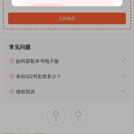
免费
✅ 骤然破碎的美好：校庆前夕突发惨剧，津田真理子从高楼坠
下载价格
落，事件被校方快速定性为意外事故，一切看似尘埃落定，却处
处透着蹊跷；
立即购买
✅ 深陷沉沦的挚友：亲历好友离世的和泉利恵，一夜之间褪去鲜
活，形同失魂落魄，日渐憔悴沉默，无法走出别离阴影，心底藏
着无人知晓的隐秘心事；
常见问题
✅ 疑点层层浮现：女主「我」重返母校追溯过往，意外收到匿名
信件，推翻意外定论，采购的蓝布、闲置的铁管、反常的举动，
如何获取本书电子版
细碎疑点不断堆叠；
✅ 温柔拆解真相：求助落语家圆紫大师，层层推演、还原全貌，
本站QQ书友群多少？
揭开这场悲剧背后的善意初衷与无声遗憾，没有罪恶，却比凶案
更让人意难平。
侵权投诉
秋日繁花终凋零，最痛的悲剧从不是恶意，是来不及诉说的温柔
与遗憾
。
——————————
独家视角：写给成年人的青春遗憾物语
0
0
区别市面暗黑悬疑与快餐推理，本书风格独树一帜。
跳出「作案-追凶-破案」的固化框架，核心立论：
世间最动人也