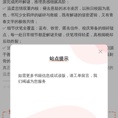
源完成闭环解谜，推理质感细腻高阶；
✅ 温柔悲情双重内核：褪去悬疑的冰冷凌厉，以秋日校园为底
色，书写少女羁绊的破碎与救赎，既有解谜的缜密逻辑，又有青
春文学的极致共情；
✅ 细节伏笔全覆盖：蓝布、铁管、匿名信件、校庆筹备的细碎疑
点，每一处日常细节都是解谜关键，伏笔埋得轻柔，真相揭晓却
后劲炸裂；
✅ 治愈与遗憾极致拉扯：没有恶人、没有阴谋算计，所有悲剧源
于善意的误会、无声的隐忍与青春的笨拙，温柔文字下藏着最刺
站点提示
骨的意难平。
真正的推理从不是追凶定罪，而是读懂遗憾、还原那些被埋没的
温柔真相。
如需更多书籍信息或试读版，请
工单留言
，我
——————————
们竭诚为您服务
全书脉络：一场秋日别离，一桩青春谜事
以女主「我」的回溯视角，串联一场被定义为意外的青春悲剧：
阅读全文
✅ 秋日校园序曲：深秋的女子高中，校庆筹备如火如荼，津田真
理子、和泉利恵两位亲密挚友，是校园里鲜活明媚的存在，温柔
资源下载
治愈的秋日氛围满溢；