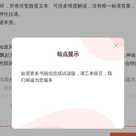
闭环，所有伏笔散落文本、可供多维度解读，没有唯一标准答案，
辨性拉满。
谜本身。
知迷局：
站点提示
空飘起漫天飞雪，违背自然常理的诡异景象，为整座岛屿蒙上神谕
然陨落，一众追随者时隔多年重返故地，一场追忆往昔的聚会悄
如需更多书籍信息或试读版，请
工单留言
，我
登岛取材，记录众人的怀旧聚会。本是平淡的纪实之行，却因孤岛
们竭诚为您服务
，未知危机悄然逼近；
接连出现无头尸体，经典雪地无足迹密室完美成型，无凶手、无痕
为密闭杀戮场，人人自危、人心惶惶；
阅读全文
和音的陨落真相、众人刻意隐瞒的罪孽、虚构影像骗局、身份错位
一场跨越二十年的集体伪装与认知操控；
诡计、人性推演、时间逻辑全部崩塌，最终解锁破格神解答，推翻