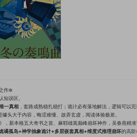
作❄️
认知误区。
唯一真相
，套路成熟稳扎稳打；诡计必有落地解法，逻辑可以完
多是噱头大于内容，晦涩难懂、故弄玄虚，阅读体验极差。
曲》，新本格五大奇书之首、麻耶雄嵩巅峰崩坏神作，吴春燕精准
诡谲孤岛+神学抽象诡计+多层嵌套真相+维度式推理崩坏
的高阶