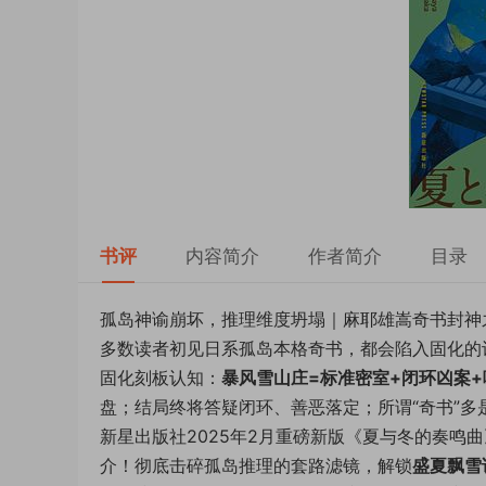
书评
内容简介
作者简介
目录
孤岛神谕崩坏，推理维度坍塌｜麻耶雄嵩奇书封神之
多数读者初见日系孤岛本格奇书，都会陷入固化的
固化刻板认知：
暴风雪山庄=标准密室+闭环凶案+
盘；结局终将答疑闭环、善恶落定；所谓“奇书”
新星出版社2025年2月重磅新版《夏与冬的奏鸣
介！彻底击碎孤岛推理的套路滤镜，解锁
盛夏飘雪