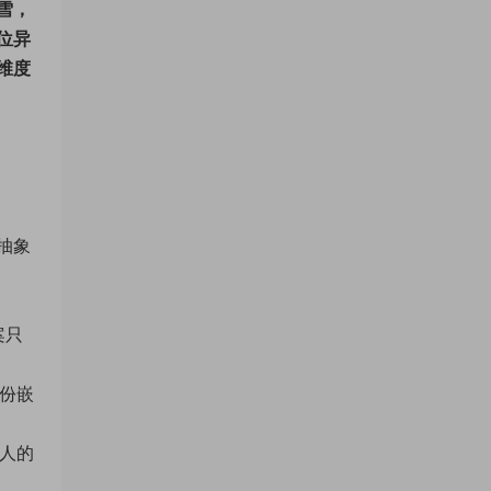
雪，
位异
维度
抽象
案只
份嵌
人的