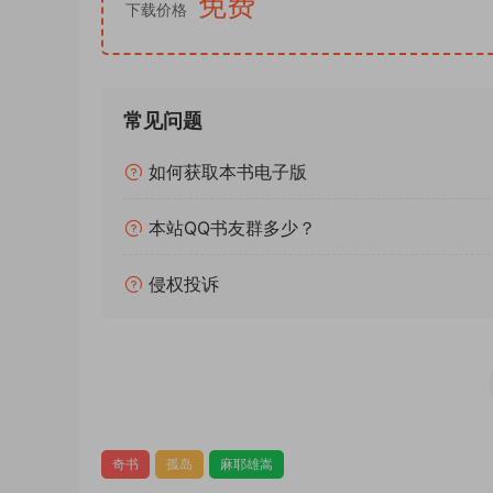
免费
前期预判，真相远超所有人认知，完成从本格推理
下载价格
夏雪颠倒时序，谎言伪装神明，最极致的推理崩坏
——————————
独家视角：新本格的破格哲学美学
常见问题
区别市面硬核诡计、闭环解谜的常规孤岛推理，本
跳出
推理=破解凶案、还原手法、锁定真凶
的固化
如何获取本书电子版
是颠覆推理的底层逻辑，用认知错位构建谜题，用
麻耶雄嵩以极致文艺又极致暗黑的笔触，打造新本
本站QQ书友群多少？
像诡计、人性谎言、时空错位融为一体。没有通俗
体系，完成对孤岛推理范式的彻底颠覆。全书氛围
侵权投诉
的人性幽暗交织碰撞，既是一场推理盛宴，也是一
复。
读懂《夏与冬的奏鸣曲》，才算读懂新本格最破格
——————————
灰度辩证：不神化经典，不弱化质感
全书叙事平衡克制，精准拿捏氛围、诡计与思辨的
奇书
孤岛
麻耶雄嵩
不刻意完美吹捧：文风偏晦涩文艺，诡计抽象破格