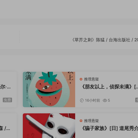
静心品读；
创性的破格推理体系、维度级的崩坏反转、极具深度的哲学思辨
锋性的里程碑作品；
破格、后劲炸裂、格局宏大，只适合能接受开放式结局、偏爱深
《草芥之刺》陈猛 / 台海出版社 / 20
维度崩坏+哲学级推理思辨
神学叙事+开放式神结局
殿堂佳作。
”的通病，以独一无二的
认知诡计+哲学解构
出圈。将唯美文艺
惊悚博眼球，不靠套路反转凑看点，以超前的破格设定、多层嵌
推理悬疑
尔·勒
《朋友以上，侦探未满》[
帜，是推理圈内公认的“读过即难忘”的顶级奇书。
报出版
麻耶雄嵩 / 赵滢 / 新星出
心。
/ 2023-7
免费
16小时前
5
杆、麻耶雄嵩巅峰力作，吴春燕细腻译制。
推理悬疑
 /
《骗子家族》[日] 道尾秀介
维视角，解锁新本格最极致的崩坏美学。以一座时序颠倒的夏雪
3-7
丁丁虫 / 海南出版社 / 202
维度推理，读懂麻耶雄嵩独树一帜的破格浪漫。