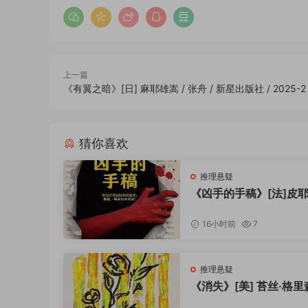
者极易水土不服；篇幅厚重、叙事偏慢，需要深度
不弱化经典内核：作为新五大奇书核心代表作，开
定其无可替代的行业地位，是新本格转型期最具先
客观定论：它是争议与封神并存的推理神作，小众
上一篇
辨的硬核推理死忠粉。
《有翼之暗》[日] 麻耶雄嵩 / 张舟 / 新星出版社 / 2025-2
——————————
读本差异化：夏雪孤岛异象+抽象破格诡计+认知
市面稀缺的
新本格五大奇书+维度崩坏推理+孤岛
猜你喜欢
打破传统孤岛推理“套路固化、诡计通俗、结局闭环
氛围与暗黑崩坏的推理内核极致融合，不依赖血腥
推理悬疑
《凶手的手稿》[法]皮耶
真相、余韵无穷的留白，在万千本格作品中独树一
迈特 / 李湘容 / 北京日
盛夏覆冬雪，虚妄造神明，推理破维度，崩坏见本
社 / 2023-6
16小时前
7
——————————
2025全新修订版｜新星出版社精品出品
新星出版社2025年2月全新译修，新本格奇书标
推理悬疑
《消失》[美] 苔丝·格里森
打通异象氛围、破格诡计、人性谎言、哲学思辨四
乔迪 / 新星出版社 / 202
岛，一场跨越二十年的虚妄骗局，一场颠覆认知的