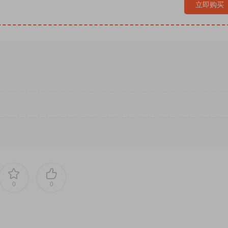
到哲学思辨的终极升华。
立即购买
，是认知世界的彻底坍塌
。
书质感独树一帜。
框架，核心立论：
最高级的推理破格，从来不是多重反转的炫技
哲学思辨解构真相，让读者跳出解谜，看见推理的无限可能
。
格最具争议的殿堂奇书。褪去传统推理的刑侦外壳，将神学隐喻
易懂的快餐式解谜，没有规整落地的常规手法，却以独一无二的
唯美又诡谲，盛夏落雪的极致反差、神明陨落的宿命悲凉、全员
场关于谎言、信仰与认知的哲学思辨，读完颠覆三观、久久无法
、最先锋的崩坏美学。
0
0
尺度。
，无通俗落地的解谜手法，偏爱常规本格、硬核密室、闭环结局