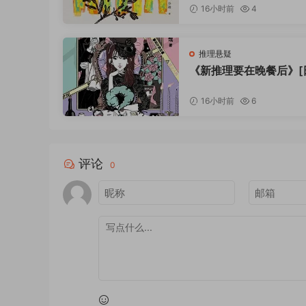
16小时前
4
适合新本格深度爱好者、崩坏推理死忠粉、硬核思
以夏雪乱时序，以虚妄破真相，颠覆所有推理定式
推理悬疑
《新推理要在晚餐后》[日
川笃哉 / 温雪亮 / 人民
版社 / 2023-7
16小时前
6
评论
0