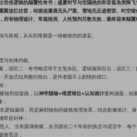
出世俗逻辑的颠覆性奇书；盛夏时节与世隔绝的和音孤岛突降飞
重聚追忆往昔，却接连遭遇无头尸案、雪地无足迹密室、时空错
，所有物理诡计、常规推演、人性预判尽数失效，最终迎来颠覆
。
辑与真相，从头到尾都是一场被操控的虚妄。
度与先锋内核。
案；误区二：奇书晦涩等于文笔杂乱、逻辑漏洞百出；误区三：
：开放式结局敷衍留白，是作者圆不上剧情的借口。
知：
的硬核刑侦套路，以
神学隐喻+维度错位+认知诡计
重构谜题，凶
律；
并非逻辑漏洞，而是麻耶独创的破格推理体系，结合影像诡计、身
懂即是封神；
粹恶人、没有圆满救赎，全员困在二十年前的执念与谎言中，每个
极致苍凉；