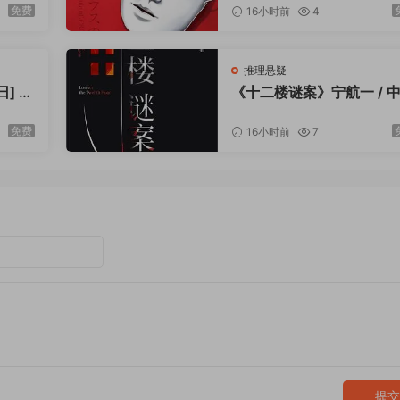
7
免费
16小时前
4
辨书友，偏爱破格脑洞、文艺诡谲氛围、开放式结局的资深读者
，自成一派巅峰✨
推理悬疑
] 东
《十二楼谜案》宁航一 / 
文学出
出版社 / 2023-7
免费
16小时前
7
提交