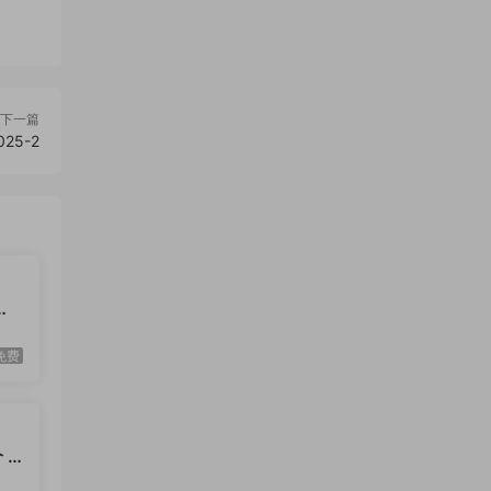
，奠
度思
下一篇
25-2
的孤岛
套的
日]
版社
免费
 /
孤
3-