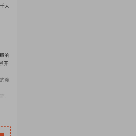
千人
般的
然开
的诡
迹、
谜题
所有