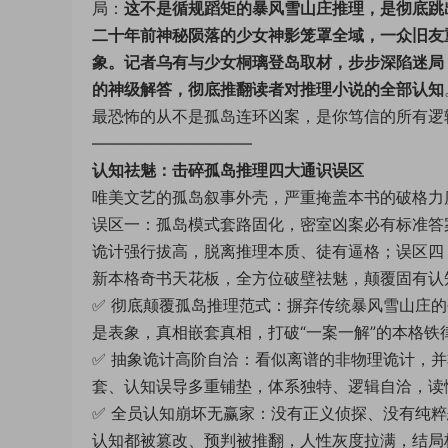
局：
这不是循规蹈矩的暴风雪山庄推理，是彻底跳
二十年前神秘陨落的少女神影笼罩全域，一众旧友
象。记者乌有与少女桐璃登岛取材，步步深陷迷局
的神级解答，彻底推翻读者对推理小说的全部认知
最恐怖的从不是孤岛连环凶案，是你笃信的所有逻
——————————
认知祛魅：击碎孤岛推理四大通识误区
唯美文艺的孤岛叙事外壳，严重掩盖本书的破格力
误区一：孤岛模式套路固化，密室凶案必有标准答
诡计强行拔高，脱离推理本质、徒有逼格；误区四
新本格奇书天花板，全方位破壁祛魅，颠覆固有认
✅ 彻底颠覆孤岛推理范式：摒弃传统暴风雪山庄
是表象，真相嵌套真相，打破“一案一解”的本格铁
✅ 抽象诡计高阶自洽：看似离谱的非物理诡计，
套、认知误导多重铺垫，体系独特、逻辑自洽，读
✅ 全员认知崩坏无赢家：没有正义侦探、没有纯
认知都被篡改、预判被推翻，人性灰度拉满，结局