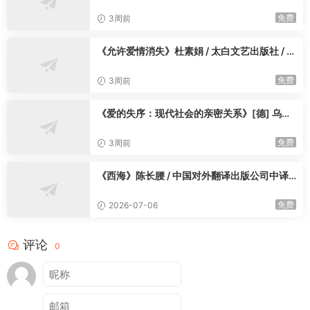
冈 / 许翡玎 / 浙江人民出版社 / 2025-4
免费
3周前
《允许爱情消失》杜素娟 / 太白文艺出版社 / 2
025-5
免费
3周前
《爱的失序：现代社会的亲密关系》[德] 乌尔
里希·贝克 / [德] 伊丽莎⽩·⻉克-盖恩斯海姆 /
苏峰山 / 魏书娥 / 陈雅馨 / 广西师范大学出版社
免费
3周前
/ 2025-5
《西海》陈长腰 / 中国对外翻译出版公司中译
出版社 / 2025-6
免费
2026-07-06
评论
0