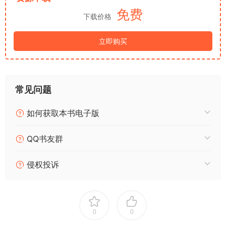
解决焦虑的核心，要么降低不切实际的欲望，要么提升自身能
免费
下载价格
力，两者并行，才能彻底摆脱焦虑内耗
书里最戳我的一句话，贴在这里时刻警醒自己：“模糊，正是人生
立即购买
困扰之源。而人生也像是一场消除模糊的比赛，谁的模糊越严
重，谁就越混沌；谁的模糊越轻微，谁就越清醒。”
🔥 认知觉醒｜4个可落地行动方法（亲测有效，照做就赢）
❶ 消除认知模糊（破解内耗核心）：每天花10分钟，写下自己的
常见问题
困惑、焦虑，拆解成具体问题（比如“我焦虑备考”→“焦虑的是记
不住知识点”→“每天花30分钟复盘知识点”），模糊消除了，内耗
如何获取本书电子版
自然减少
❷ 利用“舒适区边缘”成长（高效提升不内耗）：不要追求“一步到
QQ书友群
位”，也不要停在舒适区，选择稍微努力就能达到的难度（比如想
读书，先每天读10页，而不是一上来读100页），慢慢拉伸自
侵权投诉
己，成长最快且不费力
0
0