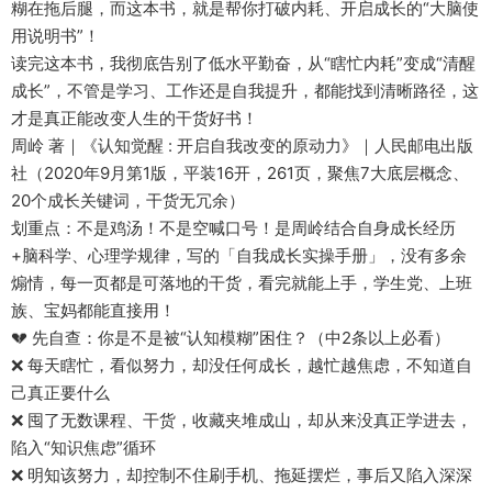
糊在拖后腿，而这本书，就是帮你打破内耗、开启成长的“大脑使
用说明书”！
读完这本书，我彻底告别了低水平勤奋，从“瞎忙内耗”变成“清醒
成长”，不管是学习、工作还是自我提升，都能找到清晰路径，这
才是真正能改变人生的干货好书！
周岭 著｜《认知觉醒 : 开启自我改变的原动力》｜人民邮电出版
社（2020年9月第1版，平装16开，261页，聚焦7大底层概念、
20个成长关键词，干货无冗余）
划重点：不是鸡汤！不是空喊口号！是周岭结合自身成长经历
+脑科学、心理学规律，写的「自我成长实操手册」，没有多余
煽情，每一页都是可落地的干货，看完就能上手，学生党、上班
族、宝妈都能直接用！
💔 先自查：你是不是被“认知模糊”困住？（中2条以上必看）
❌ 每天瞎忙，看似努力，却没任何成长，越忙越焦虑，不知道自
己真正要什么
❌ 囤了无数课程、干货，收藏夹堆成山，却从来没真正学进去，
陷入“知识焦虑”循环
❌ 明知该努力，却控制不住刷手机、拖延摆烂，事后又陷入深深