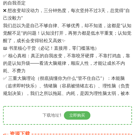
的自我否定
❌ 想改变却没动力，三分钟热度，每次坚持不过3天，总觉得“自
己没毅力”
我们总以为是自己不够自律、不够优秀，却不知道，这都是“认知
觉醒不足”的问题！认知没打开，再努力都是低水平重复；认知觉
醒了，成长会变得轻松又高效✨
📖 书里核心干货（必记！直接用，零门槛落地）
✅ 核心真相：真正的自我改变，不靠咬牙硬撑，不靠打鸡血，靠
的是认知升级——看清大脑规律，顺应人性，才能让成长不内
耗、不费力
✅ 三重大脑理论（彻底搞懂你为什么“管不住自己”）：本能脑
（追求即时快乐）、情绪脑（容易被情绪左右）、理性脑（负责
规划决策），我们之所以拖延、内耗，是因为理性脑太弱，被本
能脑和情绪脑压制，学会协调三者，才能掌控自己的行为
✅ 元认知：成长的终极能力，就是“思考自己的思考”——学会跳
下载地址1
立即购买
出自身，观察自己的情绪、行为和想法，才能摆脱内耗，做出正
确选择，这是高手和普通人的核心差距
✅ 关键干货：焦虑的本质是“欲望大于能力，又极度缺乏耐心”，
资源下载