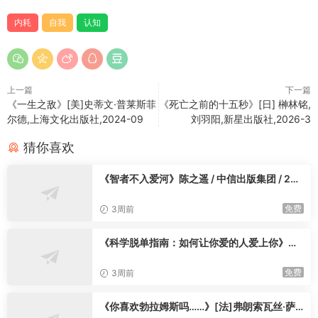
内耗
自我
认知
上一篇
下一篇
《一生之敌》[美]史蒂文·普莱斯菲
《死亡之前的十五秒》[日] 榊林铭,
尔德,上海文化出版社,2024-09
刘羽阳,新星出版社,2026-3
猜你喜欢
《智者不入爱河》陈之遥 / 中信出版集团 / 202
4-1
免费
3周前
《科学脱单指南：如何让你爱的人爱上你》陈
思逸 高巧雨 / 高巧雨 / 人民邮电出版社 / 2025
-3
免费
3周前
《你喜欢勃拉姆斯吗……》[法]弗朗索瓦丝·萨