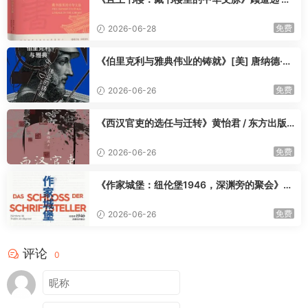
青编 / 童德田等 著 / 鲁青 / 童德田 / 顾道远 / 江
苏凤凰美术出版社 / 2025-9
免费
2026-06-28
《伯里克利与雅典伟业的铸就》[美] 唐纳德·卡
根 / 王可雅 / 九州出版社 / 2025-9
免费
2026-06-26
《西汉官吏的选任与迁转》黄怡君 / 东方出版
中心 / 2025-9
免费
2026-06-26
《作家城堡：纽伦堡1946，深渊旁的聚会》
[德] 乌韦·诺伊玛尔 / 柳雨薇 / 新星出版社 / 20
25-9
免费
2026-06-26
评论
0