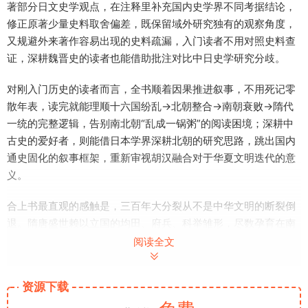
著部分日文史学观点，在注释里补充国内史学界不同考据结论，
修正原著少量史料取舍偏差，既保留域外研究独有的观察角度，
又规避外来著作容易出现的史料疏漏，入门读者不用对照史料查
证，深耕魏晋史的读者也能借助批注对比中日史学研究分歧。
对刚入门历史的读者而言，全书顺着因果推进叙事，不用死记零
散年表，读完就能理顺十六国纷乱→北朝整合→南朝衰败→隋代
一统的完整逻辑，告别南北朝“乱成一锅粥”的阅读困境；深耕中
古史的爱好者，则能借日本学界深耕北朝的研究思路，跳出国内
通史固化的叙事框架，重新审视胡汉融合对于华夏文明迭代的意
义。
合上书最直观的感触是，三百年大分裂从不是中华文明的断裂倒
退。隋唐盛世赖以立国的均田、府兵、科举雏形，尽数孕育在南
北朝的乱世磨合之中。想读懂盛唐的鼎盛根源，这本打通十六国
阅读全文
与南北朝边界的作品，是绕不开的优质读本。
资源下载