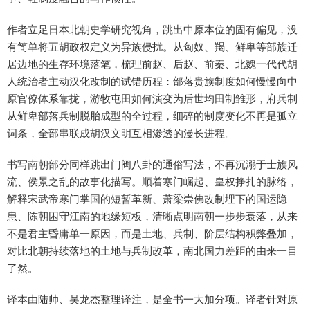
作者立足日本北朝史学研究视角，跳出中原本位的固有偏见，没
有简单将五胡政权定义为异族侵扰。从匈奴、羯、鲜卑等部族迁
居边地的生存环境落笔，梳理前赵、后赵、前秦、北魏一代代胡
人统治者主动汉化改制的试错历程：部落贵族制度如何慢慢向中
原官僚体系靠拢，游牧屯田如何演变为后世均田制雏形，府兵制
从鲜卑部落兵制脱胎成型的全过程，细碎的制度变化不再是孤立
词条，全部串联成胡汉文明互相渗透的漫长进程。
书写南朝部分同样跳出门阀八卦的通俗写法，不再沉溺于士族风
流、侯景之乱的故事化描写。顺着寒门崛起、皇权挣扎的脉络，
解释宋武帝寒门掌国的短暂革新、萧梁崇佛改制埋下的国运隐
患、陈朝困守江南的地缘短板，清晰点明南朝一步步衰落，从来
不是君主昏庸单一原因，而是土地、兵制、阶层结构积弊叠加，
对比北朝持续落地的土地与兵制改革，南北国力差距的由来一目
了然。
译本由陆帅、吴龙杰整理译注，是全书一大加分项。译者针对原