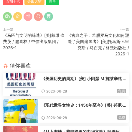
五胡十六
会田大辅
叙事
上一篇
下一篇
《马匹与文明的缔造》[美]戴维·查
《古典之子：希腊罗马文化如何塑
费茨 / 扈喜林 / 中信出版集团 /
造了美国建国者》[美]托马斯·E.里
2026-1
克斯 / 马百亮 / 格致出版社 /
2026-1
猜你喜欢
《美国历史的周期》[美] 小阿瑟·M.施莱辛格 /
郭拥军 / 方旭飞 / 上海译文出版社 / 2025-10
免费
2026-06-28
《现代世界女性史：1450年至今》[美] 邦尼·
G. 史密斯 / 杨世祥 / 陈超美 / 上海教育出版社 /
2025-10
免费
2026-06-28
《且上书楼：藏书楼里的中华文脉》顾道远 鲁