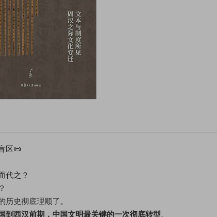
区📜
而代之？
？
的历史彻底理顺了。
国到西汉前期，中国文明最关键的一次彻底转型
。