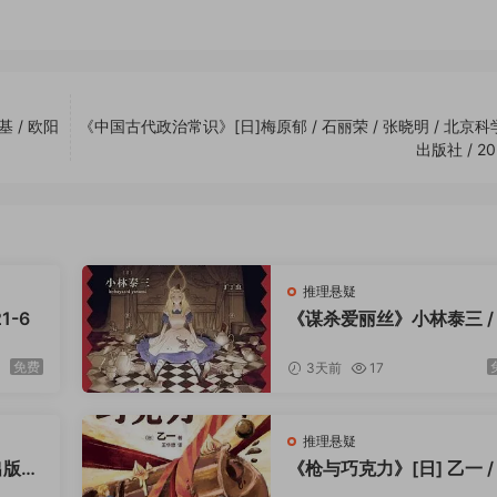
 / 欧阳
《中国古代政治常识》[日]梅原郁 / 石丽荣 / 张晓明 / 北京
出版社 / 20
推理悬疑
1-6
《谋杀爱丽丝》小林泰三 /
丁虫 / 北京联合出版公司 / 
23-9
免费
3天前
17
推理悬疑
出版社
《枪与巧克力》[日] 乙一 /
华懋 / 中国友谊出版公司 / 