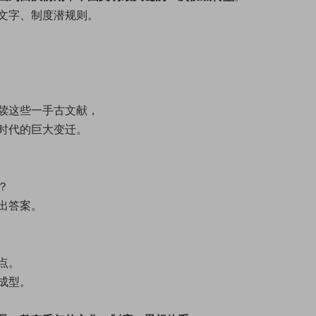
文字、制度潜规则。
牍这些一手古文献，
时代的巨大变迁。
？
出答案。
点。
成型。