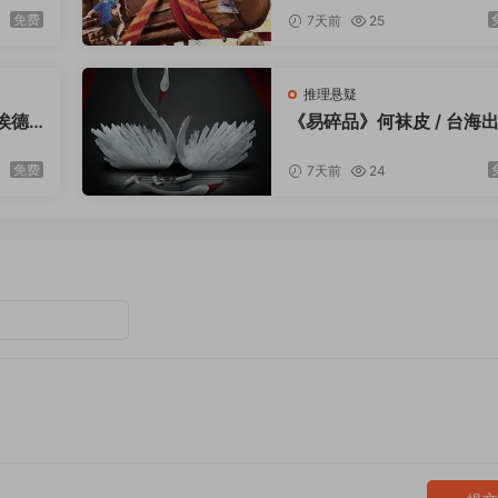
23-12
免费
7天前
25
推理悬疑
埃德
《易碎品》何袜皮 / 台海
花城出
社 / 2023-12
免费
7天前
24