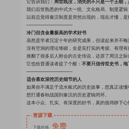
它告诉我们：
周世既没，消失的不只是一个王朝，
我们后世熟悉的中式大一统、文化格局、制度逻辑
以前总觉得秦汉制度是突然出现的，现在才懂，是
——————————
冷门但含金量极高的学术好书
虽然是学者沉淀十年的研究成果，但读起来并不晦
没有空洞的理论堆砌，全是实打实的考据、有理有
推翻了很多后人附会的古史传说，还原了周汉之际
它也给普通读者提了个醒：
不要只信传世史书，地
——————————
适合喜欢深挖历史细节的人
如果你不满足于流水账式的历史故事，想真正读懂
想打通春秋战国到秦汉的历史逻辑闭环。
这本小众、扎实、有深度的好书，真的值得静下心
资源下载
免费
下载价格