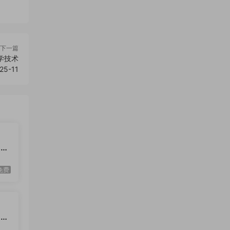
下一篇
科学技术
25-11
 丁
20
免费
 王
20