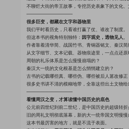
不聊烂大街的帝王故事，专挖历史表象下的文化、
——————————
很多巨变，都藏在文字和器物里
我们平时看历史，只看谁打赢了仗、谁改了制度。
但这本书的视角特别独特：
因字观史，透物见人
。
作者靠着清华简、战国竹书、青铜器铭文、秦汉简
从文字细节、文本记载、器物痕迹里，一点点还原
周朝的礼乐体系是怎么慢慢崩塌的？
秦汉大一统的文化根基是怎么悄悄建立的？
古书的记载哪些真、哪些伪、哪些被后人篡改修正
很多史书讲不清的模糊地带，全靠这些出土文物给
——————————
看懂周汉之变，才算读懂中国历史的底色
公元前四世纪到前二世纪，是中国历史的超级转折
旧的周礼文明彻底落幕，新的大一统帝国文明慢慢
这本书最厉害的地方，就是不流于表面。