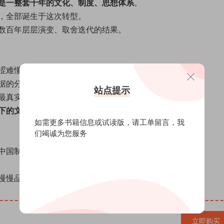
是一整套千年的文化、制度、思想体系
。
，全部诞生于这次转型。
数百年层层演变、取舍迭代的结果。
涩难懂。
据的分析。
站点提示
最真实的文化变迁。
下的文物，往往更接近真相
。
如需更多书籍信息或试读版，请
工单留言
，我
们竭诚为您服务
中国制度、文化的源头。
慢慢品读。
立即购买