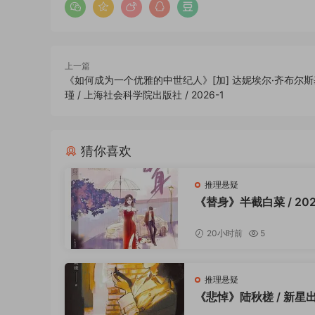
上一篇
《如何成为一个优雅的中世纪人》[加] 达妮埃尔·齐布尔斯基
瑾 / 上海社会科学院出版社 / 2026-1
猜你喜欢
推理悬疑
《替身》半截白菜 / 202
20小时前
5
推理悬疑
《悲悼》陆秋槎 / 新星
/ 2023-9